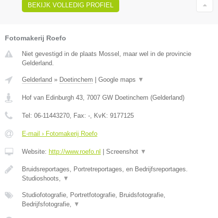
BEKIJK VOLLEDIG PROFIEL
Fotomakerij Roefo
Niet gevestigd in de plaats Mossel, maar wel in de provincie
Gelderland.
Gelderland
»
Doetinchem
|
Google maps
▼
Hof van Edinburgh 43
,
7007 GW
Doetinchem
(
Gelderland
)
Tel:
06-11443270
, Fax:
-
, KvK:
9177125
E-mail › Fotomakerij Roefo
Website:
http://www.roefo.nl
|
Screenshot
▼
Bruidsreportages, Portretreportages, en Bedrijfsreportages.
Studioshoots,
▼
Studiofotografie, Portretfotografie, Bruidsfotografie,
Bedrijfsfotografie,
▼