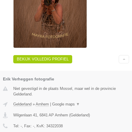
BEKIJK VOLLEDIG PROFIEL
Erik Verheggen fotografie
Niet gevestigd in de plaats Mossel, maar wel in de provincie
Gelderland.
Gelderland
»
Arnhem
|
Google maps
▼
Wilgenlaan 41
,
6841 AP
Arnhem
(
Gelderland
)
Tel:
-
, Fax:
-
, KvK:
34322038