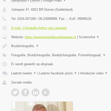
Gelderland
»
Duiven
|
Google maps
▼
Juttepeer 47
,
6922 BR
Duiven
(
Gelderland
)
Tel:
0316-267186 / 06-23008999
, Fax:
-
, KvK:
09089126
E-mail › Fotografie Arthur van Leeuwen
Website:
https://www.fotografievanleeuwen.nl
|
Screenshot
▼
Bruidsfotografie,
▼
Fotografie, Bruidsfotografie, Bedrijfsfotografie, Portretfotograaf,
▼
Er wordt gewerkt op afspraak.
Laatste tweets
▼
|
Laatste facebook posts
▼
|
Introductie video
▼
Sociale media: