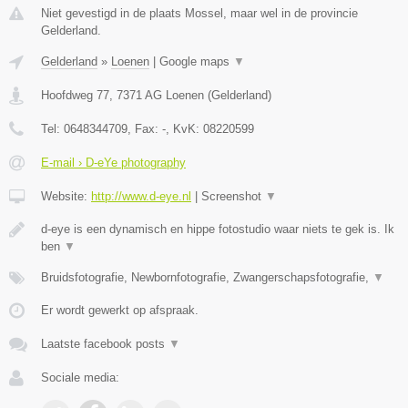
Niet gevestigd in de plaats Mossel, maar wel in de provincie
Gelderland.
Gelderland
»
Loenen
|
Google maps
▼
Hoofdweg 77
,
7371 AG
Loenen
(
Gelderland
)
Tel:
0648344709
, Fax:
-
, KvK:
08220599
E-mail › D-eYe photography
Website:
http://www.d-eye.nl
|
Screenshot
▼
d-eye is een dynamisch en hippe fotostudio waar niets te gek is. Ik
ben
▼
Bruidsfotografie, Newbornfotografie, Zwangerschapsfotografie,
▼
Er wordt gewerkt op afspraak.
Laatste facebook posts
▼
Sociale media: