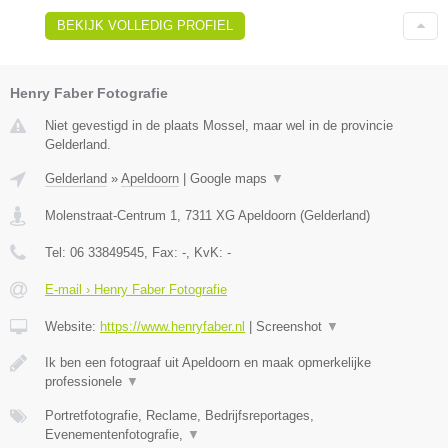
BEKIJK VOLLEDIG PROFIEL
Henry Faber Fotografie
Niet gevestigd in de plaats Mossel, maar wel in de provincie
Gelderland.
Gelderland
»
Apeldoorn
|
Google maps
▼
Molenstraat-Centrum 1
,
7311 XG
Apeldoorn
(
Gelderland
)
Tel:
06 33849545
, Fax:
-
, KvK:
-
E-mail › Henry Faber Fotografie
Website:
https://www.henryfaber.nl
|
Screenshot
▼
Ik ben een fotograaf uit Apeldoorn en maak opmerkelijke
professionele
▼
Portretfotografie, Reclame, Bedrijfsreportages,
Evenementenfotografie,
▼