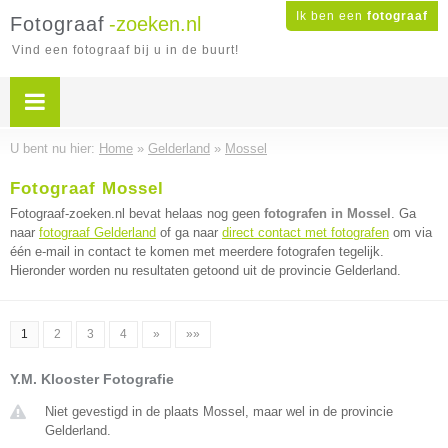
Ik ben een
fotograaf
Fotograaf
-zoeken.nl
Vind een fotograaf bij u in de buurt!
U bent nu hier:
Home
»
Gelderland
»
Mossel
Fotograaf Mossel
Fotograaf-zoeken.nl bevat helaas nog geen
fotografen in Mossel
. Ga
naar
fotograaf Gelderland
of ga naar
direct contact met fotografen
om via
één e-mail in contact te komen met meerdere fotografen tegelijk.
Hieronder worden nu resultaten getoond uit de provincie Gelderland.
1
2
3
4
»
»»
Y.M. Klooster Fotografie
Niet gevestigd in de plaats Mossel, maar wel in de provincie
Gelderland.