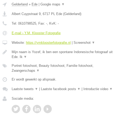
Gelderland
»
Ede
|
Google maps
▼
Albert Cuypstraat 9
,
6717 PL
Ede
(
Gelderland
)
Tel:
0610798525
, Fax:
-
, KvK:
-
E-mail › Y.M. Klooster Fotografie
Website:
https://ymkloosterfotografie.nl
|
Screenshot
▼
Mijn naam is Yozef, ik ben een spontane Indonesische fotograaf uit
Ede. Ik
▼
Portret fotoshoot, Beauty fotoshoot, Familie fotoshoot,
Zwangerschaps
▼
Er wordt gewerkt op afspraak.
Laatste tweets
▼
|
Laatste facebook posts
▼
|
Introductie video
▼
Sociale media: