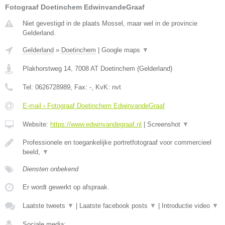
Fotograaf Doetinchem EdwinvandeGraaf
Niet gevestigd in de plaats Mossel, maar wel in de provincie
Gelderland.
Gelderland
»
Doetinchem
|
Google maps
▼
Plakhorstweg 14
,
7008 AT
Doetinchem
(
Gelderland
)
Tel:
0626728989
, Fax:
-
, KvK:
nvt
E-mail › Fotograaf Doetinchem EdwinvandeGraaf
Website:
https://www.edwinvandegraaf.nl
|
Screenshot
▼
Professionele en toegankelijke portretfotograaf voor commercieel
beeld,
▼
Diensten onbekend
Er wordt gewerkt op afspraak.
Laatste tweets
▼
|
Laatste facebook posts
▼
|
Introductie video
▼
Sociale media: