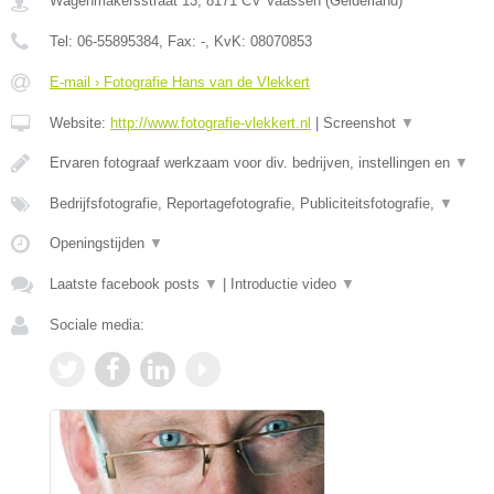
Wagenmakersstraat 13
,
8171 CV
Vaassen
(
Gelderland
)
Tel:
06-55895384
, Fax:
-
, KvK:
08070853
E-mail › Fotografie Hans van de Vlekkert
Website:
http://www.fotografie-vlekkert.nl
|
Screenshot
▼
Ervaren fotograaf werkzaam voor div. bedrijven, instellingen en
▼
Bedrijfsfotografie, Reportagefotografie, Publiciteitsfotografie,
▼
Openingstijden
▼
Laatste facebook posts
▼
|
Introductie video
▼
Sociale media: