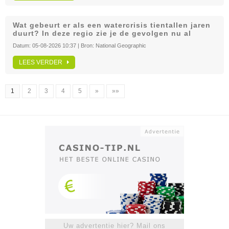
Wat gebeurt er als een watercrisis tientallen jaren
duurt? In deze regio zie je de gevolgen nu al
Datum:
05-08-2026 10:37
| Bron:
National Geographic
LEES VERDER
1
2
3
4
5
»
»»
Uw advertentie hier? Mail ons