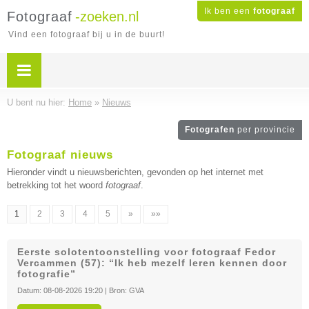
Ik ben een
fotograaf
Fotograaf
-zoeken.nl
Vind een fotograaf bij u in de buurt!
U bent nu hier:
Home
»
Nieuws
Fotografen
per provincie
Fotograaf nieuws
Hieronder vindt u nieuwsberichten, gevonden op het internet met
betrekking tot het woord
fotograaf
.
1
2
3
4
5
»
»»
Eerste solotentoonstelling voor fotograaf Fedor
Vercammen (57): “Ik heb mezelf leren kennen door
fotografie”
Datum:
08-08-2026 19:20
| Bron:
GVA