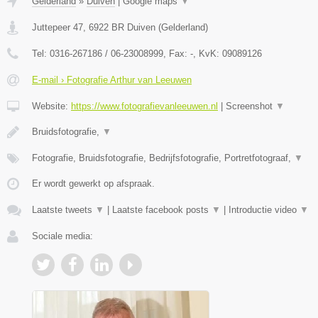
Gelderland
»
Duiven
|
Google maps
▼
Juttepeer 47
,
6922 BR
Duiven
(
Gelderland
)
Tel:
0316-267186 / 06-23008999
, Fax:
-
, KvK:
09089126
E-mail › Fotografie Arthur van Leeuwen
Website:
https://www.fotografievanleeuwen.nl
|
Screenshot
▼
Bruidsfotografie,
▼
Fotografie, Bruidsfotografie, Bedrijfsfotografie, Portretfotograaf,
▼
Er wordt gewerkt op afspraak.
Laatste tweets
▼
|
Laatste facebook posts
▼
|
Introductie video
▼
Sociale media: