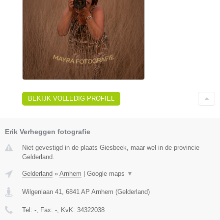
BEKIJK VOLLEDIG PROFIEL
Erik Verheggen fotografie
Niet gevestigd in de plaats Giesbeek, maar wel in de provincie
Gelderland.
Gelderland
»
Arnhem
|
Google maps
▼
Wilgenlaan 41
,
6841 AP
Arnhem
(
Gelderland
)
Tel:
-
, Fax:
-
, KvK:
34322038