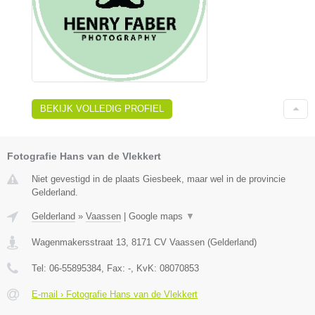
BEKIJK VOLLEDIG PROFIEL
Fotografie Hans van de Vlekkert
Niet gevestigd in de plaats Giesbeek, maar wel in de provincie
Gelderland.
Gelderland
»
Vaassen
|
Google maps
▼
Wagenmakersstraat 13
,
8171 CV
Vaassen
(
Gelderland
)
Tel:
06-55895384
, Fax:
-
, KvK:
08070853
E-mail › Fotografie Hans van de Vlekkert