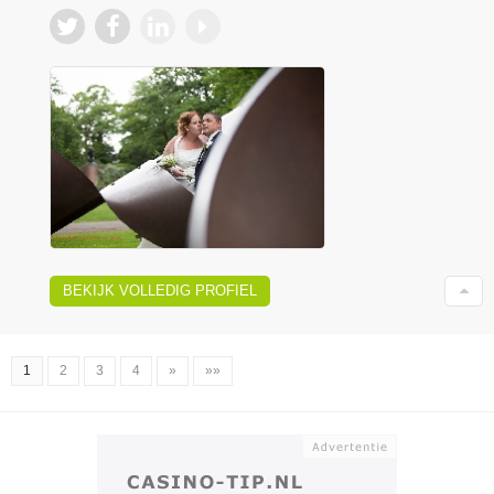
BEKIJK VOLLEDIG PROFIEL
1
2
3
4
»
»»