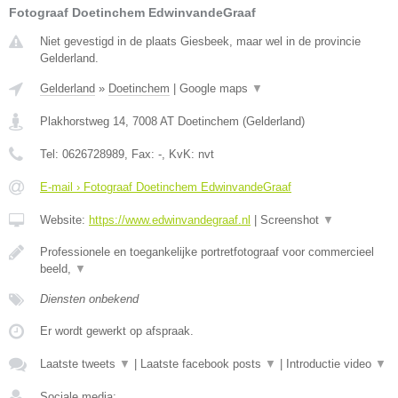
Fotograaf Doetinchem EdwinvandeGraaf
Niet gevestigd in de plaats Giesbeek, maar wel in de provincie
Gelderland.
Gelderland
»
Doetinchem
|
Google maps
▼
Plakhorstweg 14
,
7008 AT
Doetinchem
(
Gelderland
)
Tel:
0626728989
, Fax:
-
, KvK:
nvt
E-mail › Fotograaf Doetinchem EdwinvandeGraaf
Website:
https://www.edwinvandegraaf.nl
|
Screenshot
▼
Professionele en toegankelijke portretfotograaf voor commercieel
beeld,
▼
Diensten onbekend
Er wordt gewerkt op afspraak.
Laatste tweets
▼
|
Laatste facebook posts
▼
|
Introductie video
▼
Sociale media: