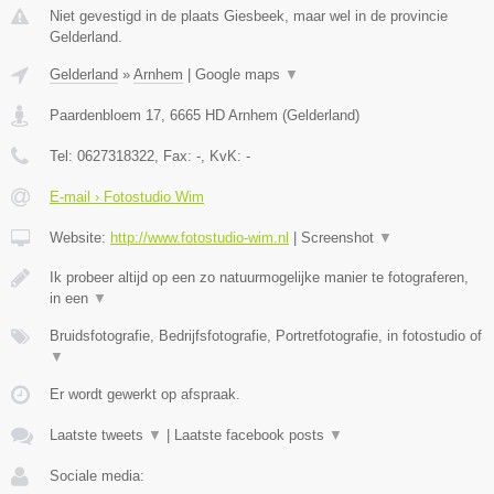
Niet gevestigd in de plaats Giesbeek, maar wel in de provincie
Gelderland.
Gelderland
»
Arnhem
|
Google maps
▼
Paardenbloem 17
,
6665 HD
Arnhem
(
Gelderland
)
Tel:
0627318322
, Fax:
-
, KvK:
-
E-mail › Fotostudio Wim
Website:
http://www.fotostudio-wim.nl
|
Screenshot
▼
Ik probeer altijd op een zo natuurmogelijke manier te fotograferen,
in een
▼
Bruidsfotografie, Bedrijfsfotografie, Portretfotografie, in fotostudio of
▼
Er wordt gewerkt op afspraak.
Laatste tweets
▼
|
Laatste facebook posts
▼
Sociale media: