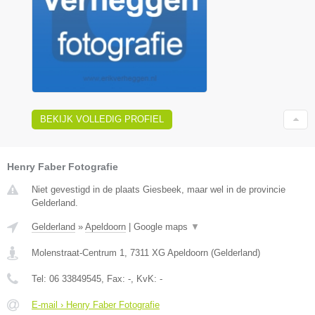
BEKIJK VOLLEDIG PROFIEL
Henry Faber Fotografie
Niet gevestigd in de plaats Giesbeek, maar wel in de provincie
Gelderland.
Gelderland
»
Apeldoorn
|
Google maps
▼
Molenstraat-Centrum 1
,
7311 XG
Apeldoorn
(
Gelderland
)
Tel:
06 33849545
, Fax:
-
, KvK:
-
E-mail › Henry Faber Fotografie