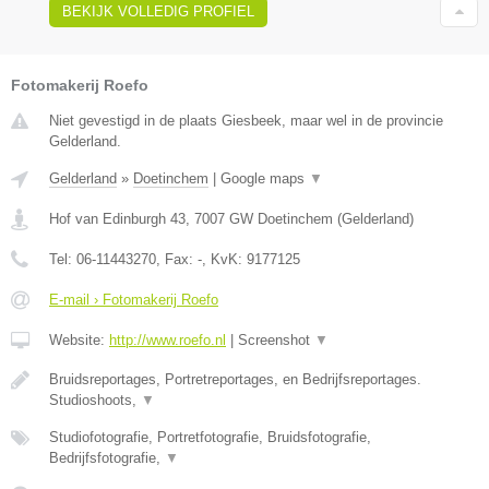
BEKIJK VOLLEDIG PROFIEL
Fotomakerij Roefo
Niet gevestigd in de plaats Giesbeek, maar wel in de provincie
Gelderland.
Gelderland
»
Doetinchem
|
Google maps
▼
Hof van Edinburgh 43
,
7007 GW
Doetinchem
(
Gelderland
)
Tel:
06-11443270
, Fax:
-
, KvK:
9177125
E-mail › Fotomakerij Roefo
Website:
http://www.roefo.nl
|
Screenshot
▼
Bruidsreportages, Portretreportages, en Bedrijfsreportages.
Studioshoots,
▼
Studiofotografie, Portretfotografie, Bruidsfotografie,
Bedrijfsfotografie,
▼