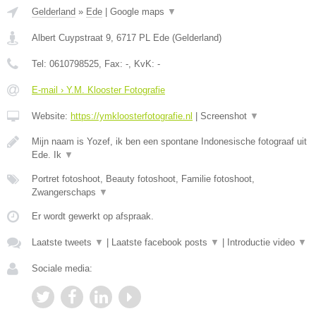
Gelderland
»
Ede
|
Google maps
▼
Albert Cuypstraat 9
,
6717 PL
Ede
(
Gelderland
)
Tel:
0610798525
, Fax:
-
, KvK:
-
E-mail › Y.M. Klooster Fotografie
Website:
https://ymkloosterfotografie.nl
|
Screenshot
▼
Mijn naam is Yozef, ik ben een spontane Indonesische fotograaf uit
Ede. Ik
▼
Portret fotoshoot, Beauty fotoshoot, Familie fotoshoot,
Zwangerschaps
▼
Er wordt gewerkt op afspraak.
Laatste tweets
▼
|
Laatste facebook posts
▼
|
Introductie video
▼
Sociale media: