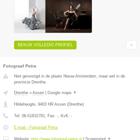
BEKIJK VOLLEDIG PROFIEL
Fotograaf Petra
Niet gevestigd in de plaats Nieuw Amsterdam, maar wel in de
provincie Drenthe.
Drenthe
»
Assen
|
Google maps
▼
Hildeheugte
,
9403 HR
Assen
(
Drenthe
)
Tel:
06-51832781
, Fax:
-
, KvK:
-
E-mail › Fotograaf Petra
Website:
http://www.fotograaf-petra.nl
|
Screenshot
▼