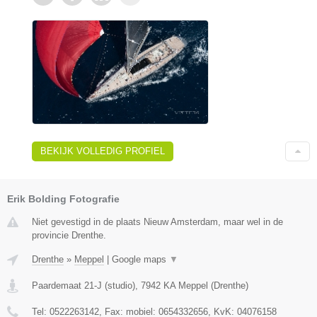
BEKIJK VOLLEDIG PROFIEL
Erik Bolding Fotografie
Niet gevestigd in de plaats Nieuw Amsterdam, maar wel in de
provincie Drenthe.
Drenthe
»
Meppel
|
Google maps
▼
Paardemaat 21-J (studio)
,
7942 KA
Meppel
(
Drenthe
)
Tel:
0522263142
, Fax:
mobiel: 0654332656
, KvK:
04076158