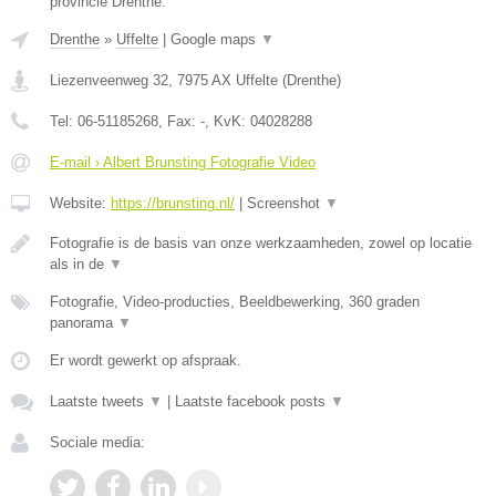
provincie Drenthe.
Drenthe
»
Uffelte
|
Google maps
▼
Liezenveenweg 32
,
7975 AX
Uffelte
(
Drenthe
)
Tel:
06-51185268
, Fax:
-
, KvK:
04028288
E-mail › Albert Brunsting Fotografie Video
Website:
https://brunsting.nl/
|
Screenshot
▼
Fotografie is de basis van onze werkzaamheden, zowel op locatie
als in de
▼
Fotografie, Video-producties, Beeldbewerking, 360 graden
panorama
▼
Er wordt gewerkt op afspraak.
Laatste tweets
▼
|
Laatste facebook posts
▼
Sociale media: