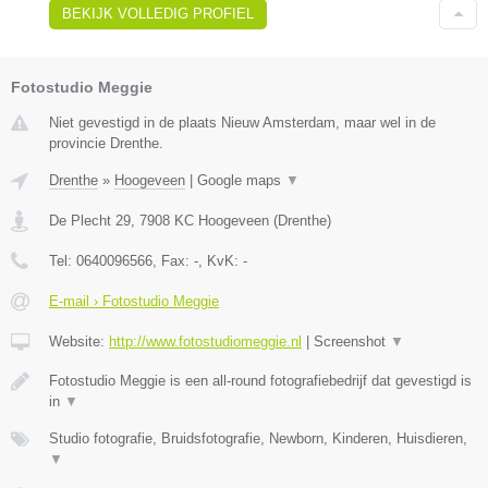
BEKIJK VOLLEDIG PROFIEL
Fotostudio Meggie
Niet gevestigd in de plaats Nieuw Amsterdam, maar wel in de
provincie Drenthe.
Drenthe
»
Hoogeveen
|
Google maps
▼
De Plecht 29
,
7908 KC
Hoogeveen
(
Drenthe
)
Tel:
0640096566
, Fax:
-
, KvK:
-
E-mail › Fotostudio Meggie
Website:
http://www.fotostudiomeggie.nl
|
Screenshot
▼
Fotostudio Meggie is een all-round fotografiebedrijf dat gevestigd is
in
▼
Studio fotografie, Bruidsfotografie, Newborn, Kinderen, Huisdieren,
▼