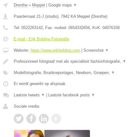
Drenthe
»
Meppel
|
Google maps
▼
Paardemaat 21-J (studio)
,
7942 KA
Meppel
(
Drenthe
)
Tel:
0522263142
, Fax:
mobiel: 0654332656
, KvK:
04076158
E-mail › Erik Bolding Fotografie
Website:
https://www.erikbolding.com
|
Screenshot
▼
Professioneel fotograaf met als specialiteit fashionfotografie,
▼
Modelfotografie, Bruidsreportages, Newborn, Groepen,
▼
Er wordt gewerkt op afspraak.
Laatste tweets
▼
|
Laatste facebook posts
▼
Sociale media: