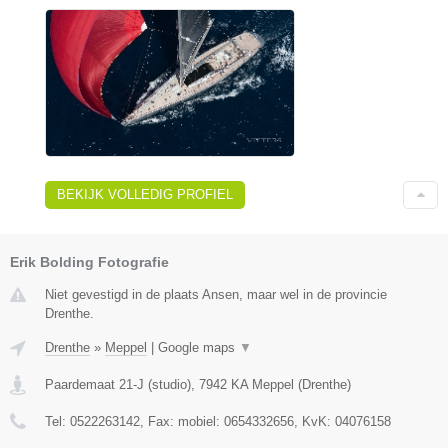
BEKIJK VOLLEDIG PROFIEL
Erik Bolding Fotografie
Niet gevestigd in de plaats Ansen, maar wel in de provincie
Drenthe.
Drenthe
»
Meppel
|
Google maps
▼
Paardemaat 21-J (studio)
,
7942 KA
Meppel
(
Drenthe
)
Tel:
0522263142
, Fax:
mobiel: 0654332656
, KvK:
04076158