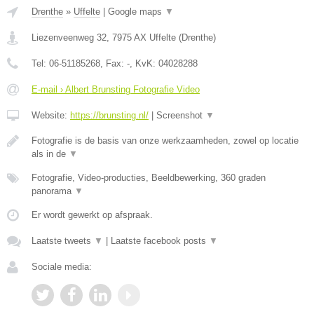
Drenthe
»
Uffelte
|
Google maps
▼
Liezenveenweg 32
,
7975 AX
Uffelte
(
Drenthe
)
Tel:
06-51185268
, Fax:
-
, KvK:
04028288
E-mail › Albert Brunsting Fotografie Video
Website:
https://brunsting.nl/
|
Screenshot
▼
Fotografie is de basis van onze werkzaamheden, zowel op locatie
als in de
▼
Fotografie, Video-producties, Beeldbewerking, 360 graden
panorama
▼
Er wordt gewerkt op afspraak.
Laatste tweets
▼
|
Laatste facebook posts
▼
Sociale media: