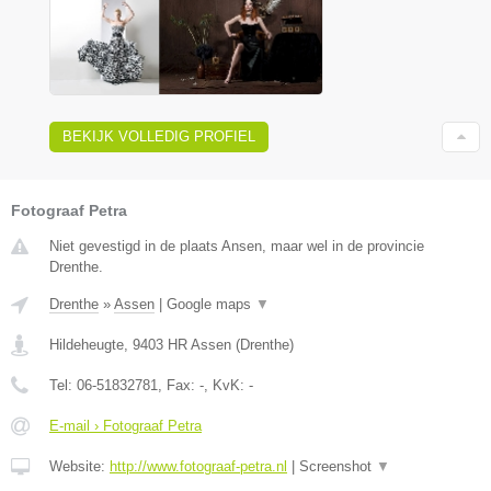
BEKIJK VOLLEDIG PROFIEL
Fotograaf Petra
Niet gevestigd in de plaats Ansen, maar wel in de provincie
Drenthe.
Drenthe
»
Assen
|
Google maps
▼
Hildeheugte
,
9403 HR
Assen
(
Drenthe
)
Tel:
06-51832781
, Fax:
-
, KvK:
-
E-mail › Fotograaf Petra
Website:
http://www.fotograaf-petra.nl
|
Screenshot
▼