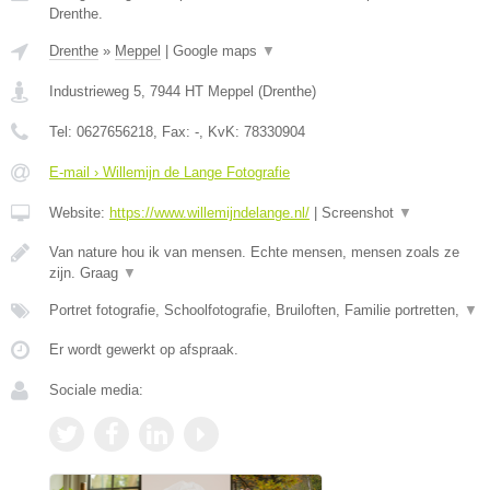
Drenthe.
Drenthe
»
Meppel
|
Google maps
▼
Industrieweg 5
,
7944 HT
Meppel
(
Drenthe
)
Tel:
0627656218
, Fax:
-
, KvK:
78330904
E-mail › Willemijn de Lange Fotografie
Website:
https://www.willemijndelange.nl/
|
Screenshot
▼
Van nature hou ik van mensen. Echte mensen, mensen zoals ze
zijn. Graag
▼
Portret fotografie, Schoolfotografie, Bruiloften, Familie portretten,
▼
Er wordt gewerkt op afspraak.
Sociale media: