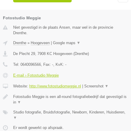
Fotostudio Meggie
Niet gevestigd in de plaats Ansen, maar wel in de provincie
Drenthe.
Drenthe
»
Hoogeveen
|
Google maps
▼
De Plecht 29
,
7908 KC
Hoogeveen
(
Drenthe
)
Tel:
0640096566
, Fax:
-
, KvK:
-
E-mail › Fotostudio Meggie
Website:
http://www.fotostudiomeggie.nl
|
Screenshot
▼
Fotostudio Meggie is een all-round fotografiebedrijf dat gevestigd is
in
▼
Studio fotografie, Bruidsfotografie, Newborn, Kinderen, Huisdieren,
▼
Er wordt gewerkt op afspraak.