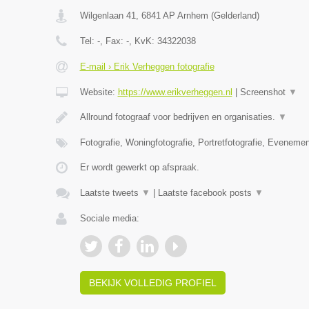
Wilgenlaan 41
,
6841 AP
Arnhem
(
Gelderland
)
Tel:
-
, Fax:
-
, KvK:
34322038
E-mail › Erik Verheggen fotografie
Website:
https://www.erikverheggen.nl
|
Screenshot
▼
Allround fotograaf voor bedrijven en organisaties.
▼
Fotografie, Woningfotografie, Portretfotografie, Evenemen
Er wordt gewerkt op afspraak.
Laatste tweets
▼
|
Laatste facebook posts
▼
Sociale media:
BEKIJK VOLLEDIG PROFIEL