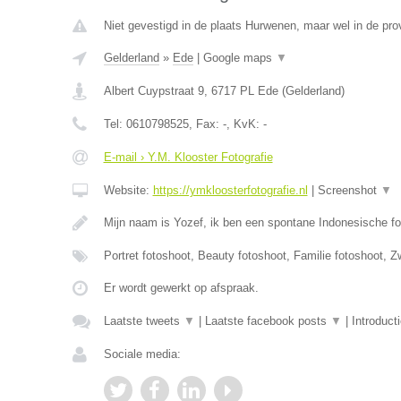
Niet gevestigd in de plaats Hurwenen, maar wel in de pro
Gelderland
»
Ede
|
Google maps
▼
Albert Cuypstraat 9
,
6717 PL
Ede
(
Gelderland
)
Tel:
0610798525
, Fax:
-
, KvK:
-
E-mail › Y.M. Klooster Fotografie
Website:
https://ymkloosterfotografie.nl
|
Screenshot
▼
Mijn naam is Yozef, ik ben een spontane Indonesische fo
Portret fotoshoot, Beauty fotoshoot, Familie fotoshoot,
Er wordt gewerkt op afspraak.
Laatste tweets
▼
|
Laatste facebook posts
▼
|
Introduct
Sociale media: