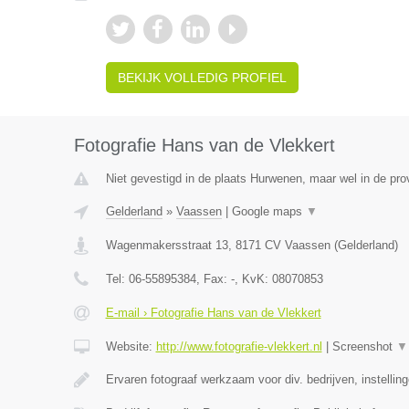
BEKIJK VOLLEDIG PROFIEL
Fotografie Hans van de Vlekkert
Niet gevestigd in de plaats Hurwenen, maar wel in de pro
Gelderland
»
Vaassen
|
Google maps
▼
Wagenmakersstraat 13
,
8171 CV
Vaassen
(
Gelderland
)
Tel:
06-55895384
, Fax:
-
, KvK:
08070853
E-mail › Fotografie Hans van de Vlekkert
Website:
http://www.fotografie-vlekkert.nl
|
Screenshot
▼
Ervaren fotograaf werkzaam voor div. bedrijven, instellin