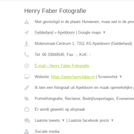
Henry Faber Fotografie
Niet gevestigd in de plaats Hurwenen, maar wel in de pro
Gelderland
»
Apeldoorn
|
Google maps
▼
Molenstraat-Centrum 1
,
7311 XG
Apeldoorn
(
Gelderland
)
Tel:
06 33849545
, Fax:
-
, KvK:
-
E-mail › Henry Faber Fotografie
Website:
https://www.henryfaber.nl
|
Screenshot
▼
Ik ben een fotograaf uit Apeldoorn en maak opmerkelijke
Portretfotografie, Reclame, Bedrijfsreportages, Evenemen
Er wordt gewerkt op afspraak.
Laatste tweets
▼
|
Laatste facebook posts
▼
Sociale media: