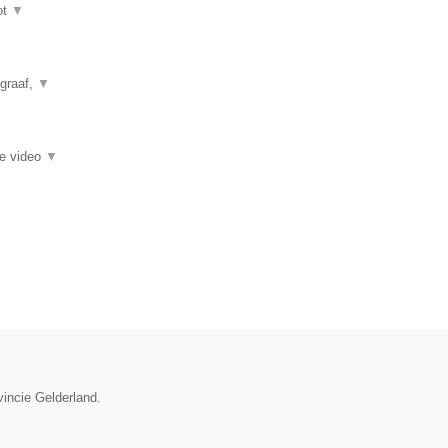
ot
▼
ograaf,
▼
ie video
▼
vincie Gelderland.