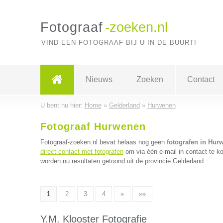
Fotograaf
-zoeken.nl
VIND EEN FOTOGRAAF BIJ U IN DE BUURT!
Nieuws
Zoeken
Contact
U bent nu hier:
Home
»
Gelderland
»
Hurwenen
Fotograaf Hurwenen
Fotograaf-zoeken.nl bevat helaas nog geen
fotografen in Hur
direct contact met fotografen
om via één e-mail in contact te k
worden nu resultaten getoond uit de provincie Gelderland.
1
2
3
4
»
»»
Y.M. Klooster Fotografie