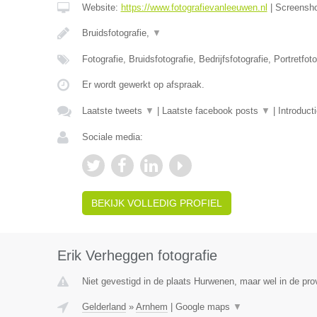
Website:
https://www.fotografievanleeuwen.nl
|
Screensh
Bruidsfotografie,
▼
Fotografie, Bruidsfotografie, Bedrijfsfotografie, Portretfot
Er wordt gewerkt op afspraak.
Laatste tweets
▼
|
Laatste facebook posts
▼
|
Introduct
Sociale media:
BEKIJK VOLLEDIG PROFIEL
Erik Verheggen fotografie
Niet gevestigd in de plaats Hurwenen, maar wel in de pro
Gelderland
»
Arnhem
|
Google maps
▼