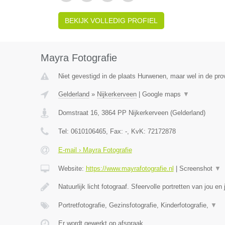
BEKIJK VOLLEDIG PROFIEL
Mayra Fotografie
Niet gevestigd in de plaats Hurwenen, maar wel in de pro
Gelderland
»
Nijkerkerveen
|
Google maps
▼
Domstraat 16
,
3864 PP
Nijkerkerveen
(
Gelderland
)
Tel:
0610106465
, Fax:
-
, KvK:
72172878
E-mail › Mayra Fotografie
Website:
https://www.mayrafotografie.nl
|
Screenshot
▼
Natuurlijk licht fotograaf. Sfeervolle portretten van jou en
Portretfotografie, Gezinsfotografie, Kinderfotografie,
▼
Er wordt gewerkt op afspraak.