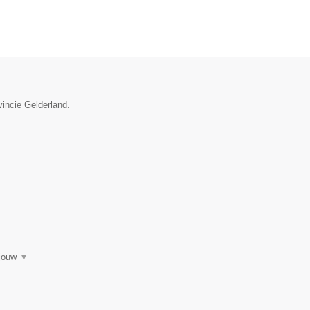
vincie Gelderland.
 jouw
▼