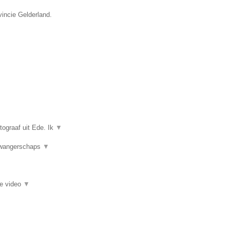
vincie Gelderland.
tograaf uit Ede. Ik
▼
 Zwangerschaps
▼
ie video
▼