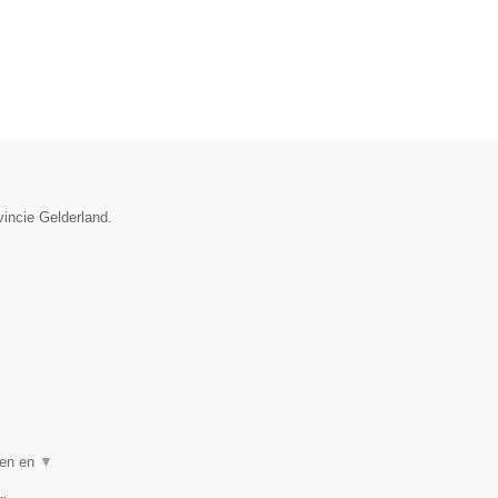
vincie Gelderland.
gen en
▼