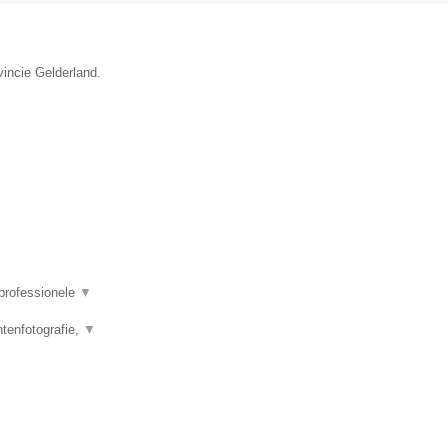
vincie Gelderland.
 professionele
▼
tenfotografie,
▼