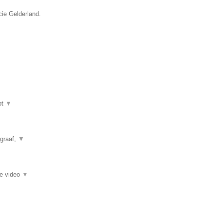
cie Gelderland.
ot
▼
ograaf,
▼
ie video
▼