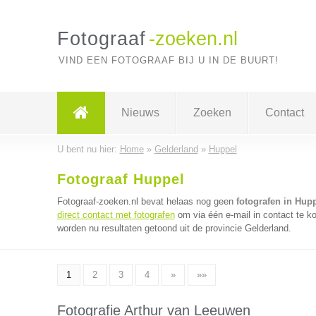
Fotograaf
-zoeken.nl
VIND EEN FOTOGRAAF BIJ U IN DE BUURT!
Nieuws
Zoeken
Contact
U bent nu hier:
Home
»
Gelderland
»
Huppel
Fotograaf Huppel
Fotograaf-zoeken.nl bevat helaas nog geen
fotografen in Hup
direct contact met fotografen
om via één e-mail in contact te k
worden nu resultaten getoond uit de provincie Gelderland.
1
2
3
4
»
»»
Fotografie Arthur van Leeuwen