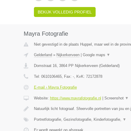
BEKIJK VOLLEDIG PROFIEL
Mayra Fotografie
Niet gevestigd in de plaats Huppel, maar wel in de provin
Gelderland
»
Nijkerkerveen
|
Google maps
▼
Domstraat 16
,
3864 PP
Nijkerkerveen
(
Gelderland
)
Tel:
0610106465
, Fax:
-
, KvK:
72172878
E-mail › Mayra Fotografie
Website:
https://www.mayrafotografie.nl
|
Screenshot
▼
Natuurlijk licht fotograaf. Sfeervolle portretten van jou en
Portretfotografie, Gezinsfotografie, Kinderfotografie,
▼
Er wordt gewerkt op afspraak.