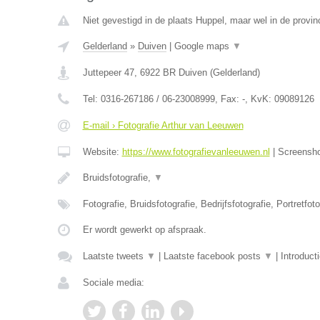
Niet gevestigd in de plaats Huppel, maar wel in de provin
Gelderland
»
Duiven
|
Google maps
▼
Juttepeer 47
,
6922 BR
Duiven
(
Gelderland
)
Tel:
0316-267186 / 06-23008999
, Fax:
-
, KvK:
09089126
E-mail › Fotografie Arthur van Leeuwen
Website:
https://www.fotografievanleeuwen.nl
|
Screensh
Bruidsfotografie,
▼
Fotografie, Bruidsfotografie, Bedrijfsfotografie, Portretfot
Er wordt gewerkt op afspraak.
Laatste tweets
▼
|
Laatste facebook posts
▼
|
Introduct
Sociale media: