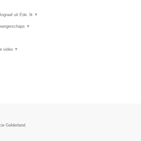
tograaf uit Ede. Ik
▼
 Zwangerschaps
▼
ie video
▼
cie Gelderland.