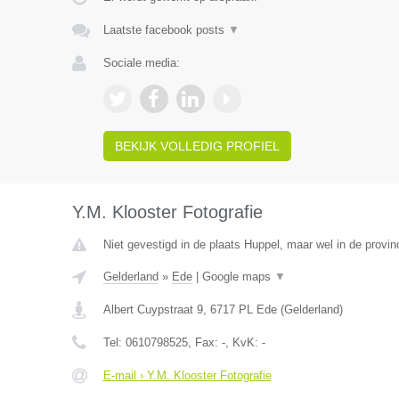
Laatste facebook posts
▼
Sociale media:
BEKIJK VOLLEDIG PROFIEL
Y.M. Klooster Fotografie
Niet gevestigd in de plaats Huppel, maar wel in de provin
Gelderland
»
Ede
|
Google maps
▼
Albert Cuypstraat 9
,
6717 PL
Ede
(
Gelderland
)
Tel:
0610798525
, Fax:
-
, KvK:
-
E-mail › Y.M. Klooster Fotografie