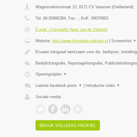
Wagenmakersstraat 13
,
8171 CV
Vaassen
(
Gelderland
)
Tel:
06-55895384
, Fax:
-
, KvK:
08070853
E-mail › Fotografie Hans van de Vlekkert
Website:
http://www.fotografie-vlekkert.nl
|
Screenshot
▼
Ervaren fotograaf werkzaam voor div. bedrijven, instellin
Bedrijfsfotografie, Reportagefotografie, Publiciteitsfotogra
Openingstijden
▼
Laatste facebook posts
▼
|
Introductie video
▼
Sociale media:
BEKIJK VOLLEDIG PROFIEL