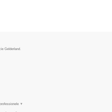
cie Gelderland.
 professionele
▼