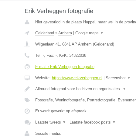
Erik Verheggen fotografie
Niet gevestigd in de plaats Huppel, maar wel in de provin
Gelderland
»
Arnhem
|
Google maps
▼
Wilgenlaan 41
,
6841 AP
Arnhem
(
Gelderland
)
Tel:
-
, Fax:
-
, KvK:
34322038
E-mail › Erik Verheggen fotografie
Website:
https://www.erikverheggen.nl
|
Screenshot
▼
Allround fotograaf voor bedrijven en organisaties.
▼
Fotografie, Woningfotografie, Portretfotografie, Evenemen
Er wordt gewerkt op afspraak.
Laatste tweets
▼
|
Laatste facebook posts
▼
Sociale media: