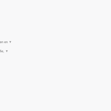
gen en
▼
fie,
▼