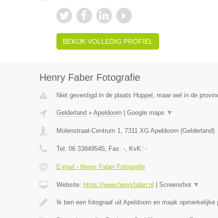
BEKIJK VOLLEDIG PROFIEL
Henry Faber Fotografie
Niet gevestigd in de plaats Huppel, maar wel in de provin
Gelderland
»
Apeldoorn
|
Google maps
▼
Molenstraat-Centrum 1
,
7311 XG
Apeldoorn
(
Gelderland
)
Tel:
06 33849545
, Fax:
-
, KvK:
-
E-mail › Henry Faber Fotografie
Website:
https://www.henryfaber.nl
|
Screenshot
▼
Ik ben een fotograaf uit Apeldoorn en maak opmerkelijke