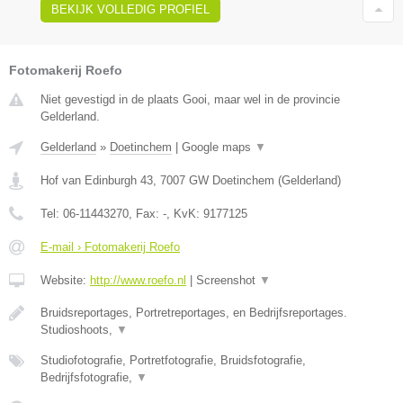
BEKIJK VOLLEDIG PROFIEL
Fotomakerij Roefo
Niet gevestigd in de plaats Gooi, maar wel in de provincie
Gelderland.
Gelderland
»
Doetinchem
|
Google maps
▼
Hof van Edinburgh 43
,
7007 GW
Doetinchem
(
Gelderland
)
Tel:
06-11443270
, Fax:
-
, KvK:
9177125
E-mail › Fotomakerij Roefo
Website:
http://www.roefo.nl
|
Screenshot
▼
Bruidsreportages, Portretreportages, en Bedrijfsreportages.
Studioshoots,
▼
Studiofotografie, Portretfotografie, Bruidsfotografie,
Bedrijfsfotografie,
▼