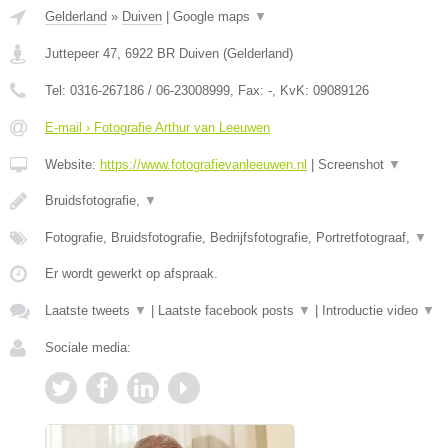
Gelderland
»
Duiven
|
Google maps
▼
Juttepeer 47
,
6922 BR
Duiven
(
Gelderland
)
Tel:
0316-267186 / 06-23008999
, Fax:
-
, KvK:
09089126
E-mail › Fotografie Arthur van Leeuwen
Website:
https://www.fotografievanleeuwen.nl
|
Screenshot
▼
Bruidsfotografie,
▼
Fotografie, Bruidsfotografie, Bedrijfsfotografie, Portretfotograaf,
▼
Er wordt gewerkt op afspraak.
Laatste tweets
▼
|
Laatste facebook posts
▼
|
Introductie video
▼
Sociale media: