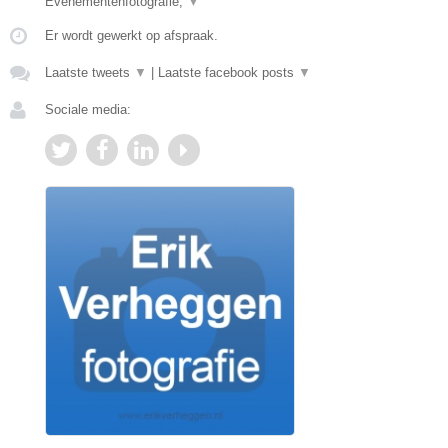
Evenementenfotografie,
▼
Er wordt gewerkt op afspraak.
Laatste tweets
▼
|
Laatste facebook posts
▼
Sociale media: