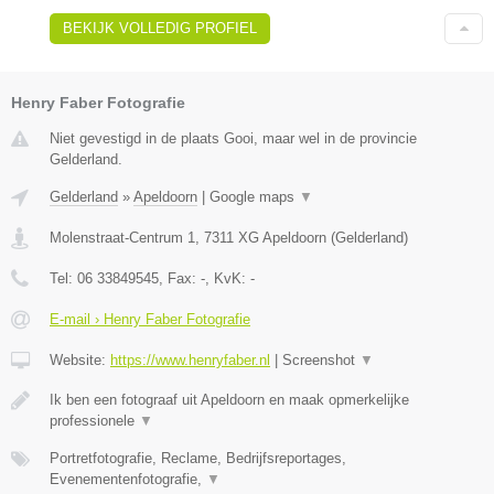
BEKIJK VOLLEDIG PROFIEL
Henry Faber Fotografie
Niet gevestigd in de plaats Gooi, maar wel in de provincie
Gelderland.
Gelderland
»
Apeldoorn
|
Google maps
▼
Molenstraat-Centrum 1
,
7311 XG
Apeldoorn
(
Gelderland
)
Tel:
06 33849545
, Fax:
-
, KvK:
-
E-mail › Henry Faber Fotografie
Website:
https://www.henryfaber.nl
|
Screenshot
▼
Ik ben een fotograaf uit Apeldoorn en maak opmerkelijke
professionele
▼
Portretfotografie, Reclame, Bedrijfsreportages,
Evenementenfotografie,
▼