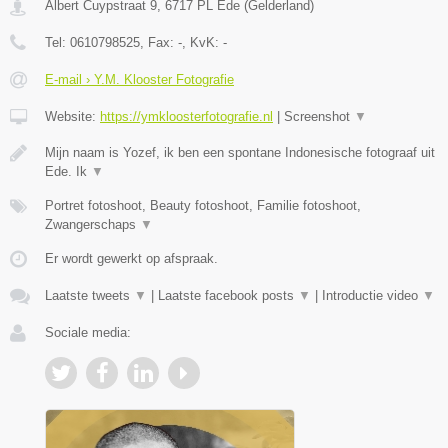
Albert Cuypstraat 9
,
6717 PL
Ede
(
Gelderland
)
Tel:
0610798525
, Fax:
-
, KvK:
-
E-mail › Y.M. Klooster Fotografie
Website:
https://ymkloosterfotografie.nl
|
Screenshot
▼
Mijn naam is Yozef, ik ben een spontane Indonesische fotograaf uit
Ede. Ik
▼
Portret fotoshoot, Beauty fotoshoot, Familie fotoshoot,
Zwangerschaps
▼
Er wordt gewerkt op afspraak.
Laatste tweets
▼
|
Laatste facebook posts
▼
|
Introductie video
▼
Sociale media: