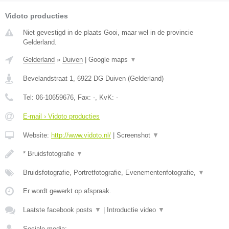
Vidoto producties
Niet gevestigd in de plaats Gooi, maar wel in de provincie
Gelderland.
Gelderland
»
Duiven
|
Google maps
▼
Bevelandstraat 1
,
6922 DG
Duiven
(
Gelderland
)
Tel:
06-10659676
, Fax:
-
, KvK:
-
E-mail › Vidoto producties
Website:
http://www.vidoto.nl/
|
Screenshot
▼
* Bruidsfotografie
▼
Bruidsfotografie, Portretfotografie, Evenementenfotografie,
▼
Er wordt gewerkt op afspraak.
Laatste facebook posts
▼
|
Introductie video
▼
Sociale media: