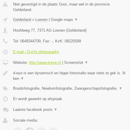
Niet gevestigd in de plaats Gooi, maar wel in de provincie
Gelderland.
Gelderland
»
Loenen
|
Google maps
▼
Hoofdweg 77
,
7371 AG
Loenen
(
Gelderland
)
Tel:
0648344709
, Fax:
-
, KvK:
08220599
E-mail › D-eYe photography
Website:
http://www.d-eye.nl
|
Screenshot
▼
d-eye is een dynamisch en hippe fotostudio waar niets te gek is. Ik
ben
▼
Bruidsfotografie, Newbornfotografie, Zwangerschapsfotografie,
▼
Er wordt gewerkt op afspraak.
Laatste facebook posts
▼
Sociale media: