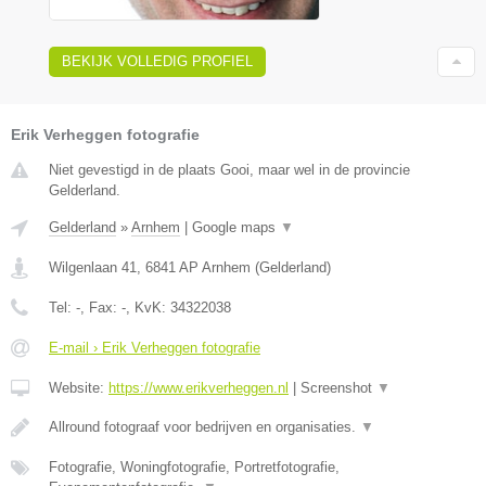
BEKIJK VOLLEDIG PROFIEL
Erik Verheggen fotografie
Niet gevestigd in de plaats Gooi, maar wel in de provincie
Gelderland.
Gelderland
»
Arnhem
|
Google maps
▼
Wilgenlaan 41
,
6841 AP
Arnhem
(
Gelderland
)
Tel:
-
, Fax:
-
, KvK:
34322038
E-mail › Erik Verheggen fotografie
Website:
https://www.erikverheggen.nl
|
Screenshot
▼
Allround fotograaf voor bedrijven en organisaties.
▼
Fotografie, Woningfotografie, Portretfotografie,