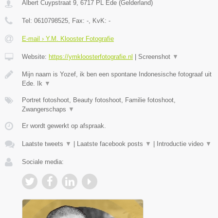
Albert Cuypstraat 9
,
6717 PL
Ede
(
Gelderland
)
Tel:
0610798525
, Fax:
-
, KvK:
-
E-mail › Y.M. Klooster Fotografie
Website:
https://ymkloosterfotografie.nl
|
Screenshot
▼
Mijn naam is Yozef, ik ben een spontane Indonesische fotograaf uit
Ede. Ik
▼
Portret fotoshoot, Beauty fotoshoot, Familie fotoshoot,
Zwangerschaps
▼
Er wordt gewerkt op afspraak.
Laatste tweets
▼
|
Laatste facebook posts
▼
|
Introductie video
▼
Sociale media: