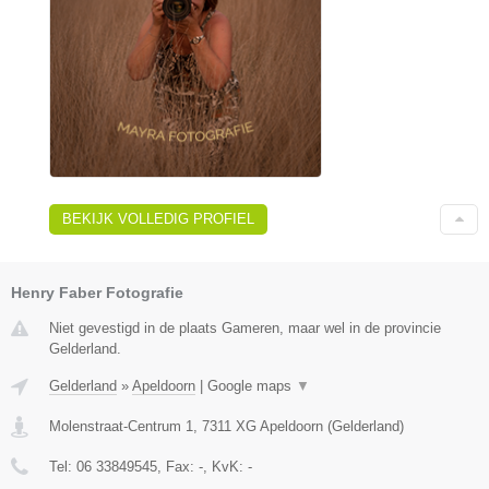
BEKIJK VOLLEDIG PROFIEL
Henry Faber Fotografie
Niet gevestigd in de plaats Gameren, maar wel in de provincie
Gelderland.
Gelderland
»
Apeldoorn
|
Google maps
▼
Molenstraat-Centrum 1
,
7311 XG
Apeldoorn
(
Gelderland
)
Tel:
06 33849545
, Fax:
-
, KvK:
-