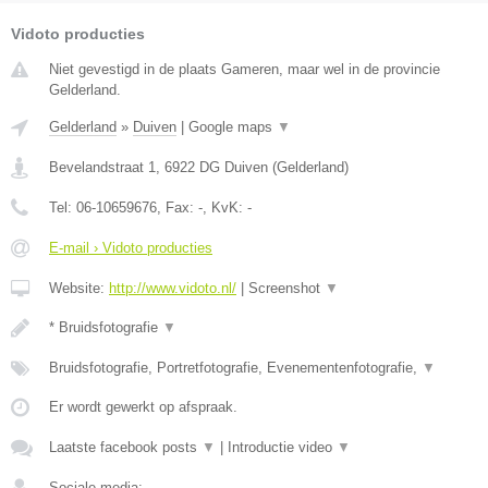
Vidoto producties
Niet gevestigd in de plaats Gameren, maar wel in de provincie
Gelderland.
Gelderland
»
Duiven
|
Google maps
▼
Bevelandstraat 1
,
6922 DG
Duiven
(
Gelderland
)
Tel:
06-10659676
, Fax:
-
, KvK:
-
E-mail › Vidoto producties
Website:
http://www.vidoto.nl/
|
Screenshot
▼
* Bruidsfotografie
▼
Bruidsfotografie, Portretfotografie, Evenementenfotografie,
▼
Er wordt gewerkt op afspraak.
Laatste facebook posts
▼
|
Introductie video
▼
Sociale media: