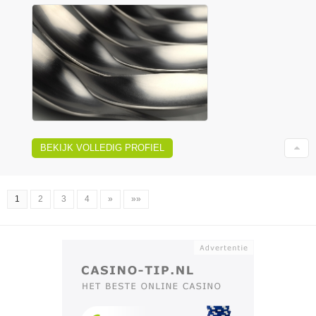
BEKIJK VOLLEDIG PROFIEL
1
2
3
4
»
»»