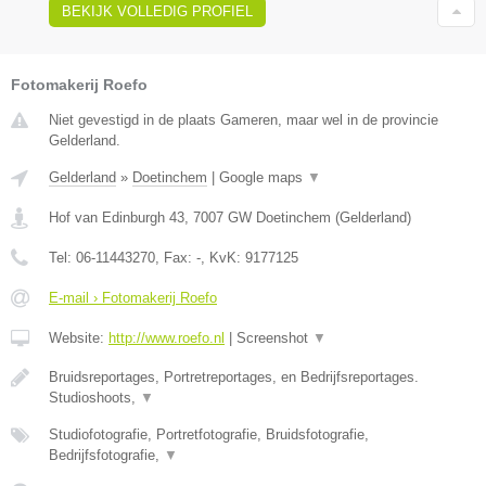
BEKIJK VOLLEDIG PROFIEL
Fotomakerij Roefo
Niet gevestigd in de plaats Gameren, maar wel in de provincie
Gelderland.
Gelderland
»
Doetinchem
|
Google maps
▼
Hof van Edinburgh 43
,
7007 GW
Doetinchem
(
Gelderland
)
Tel:
06-11443270
, Fax:
-
, KvK:
9177125
E-mail › Fotomakerij Roefo
Website:
http://www.roefo.nl
|
Screenshot
▼
Bruidsreportages, Portretreportages, en Bedrijfsreportages.
Studioshoots,
▼
Studiofotografie, Portretfotografie, Bruidsfotografie,
Bedrijfsfotografie,
▼