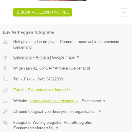
BEKIJK VOLLEDIG PROFIEL
Erik Verheggen fotografie
Niet gevestigd in de plaats Gameren, maar wel in de provincie
Gelderland.
Gelderland
»
Arnhem
|
Google maps
▼
Wilgenlaan 41
,
6841 AP
Arnhem
(
Gelderland
)
Tel:
-
, Fax:
-
, KvK:
34322038
E-mail › Erik Verheggen fotografie
Website:
https://www.erikverheggen.nl
|
Screenshot
▼
Allround fotograaf voor bedrijven en organisaties.
▼
Fotografie, Woningfotografie, Portretfotografie,
Evenementenfotografie,
▼