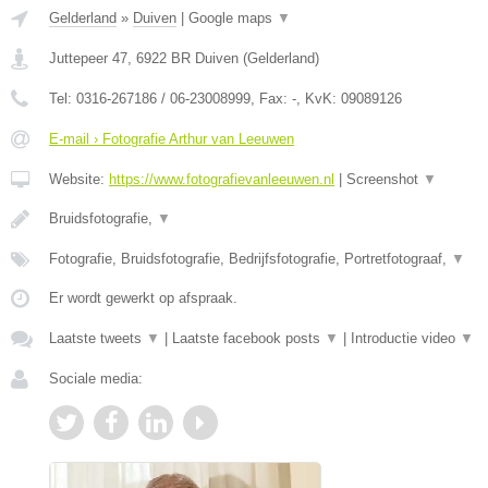
Gelderland
»
Duiven
|
Google maps
▼
Juttepeer 47
,
6922 BR
Duiven
(
Gelderland
)
Tel:
0316-267186 / 06-23008999
, Fax:
-
, KvK:
09089126
E-mail › Fotografie Arthur van Leeuwen
Website:
https://www.fotografievanleeuwen.nl
|
Screenshot
▼
Bruidsfotografie,
▼
Fotografie, Bruidsfotografie, Bedrijfsfotografie, Portretfotograaf,
▼
Er wordt gewerkt op afspraak.
Laatste tweets
▼
|
Laatste facebook posts
▼
|
Introductie video
▼
Sociale media: