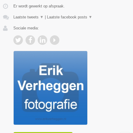
Er wordt gewerkt op afspraak.
Laatste tweets
▼
|
Laatste facebook posts
▼
Sociale media: