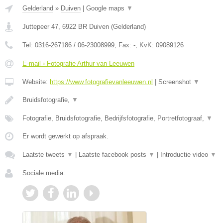
Gelderland
»
Duiven
|
Google maps
▼
Juttepeer 47
,
6922 BR
Duiven
(
Gelderland
)
Tel:
0316-267186 / 06-23008999
, Fax:
-
, KvK:
09089126
E-mail › Fotografie Arthur van Leeuwen
Website:
https://www.fotografievanleeuwen.nl
|
Screenshot
▼
Bruidsfotografie,
▼
Fotografie, Bruidsfotografie, Bedrijfsfotografie, Portretfotograaf,
▼
Er wordt gewerkt op afspraak.
Laatste tweets
▼
|
Laatste facebook posts
▼
|
Introductie video
▼
Sociale media: