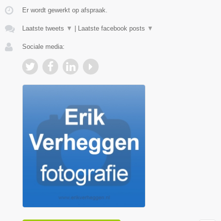
Er wordt gewerkt op afspraak.
Laatste tweets
▼
|
Laatste facebook posts
▼
Sociale media: