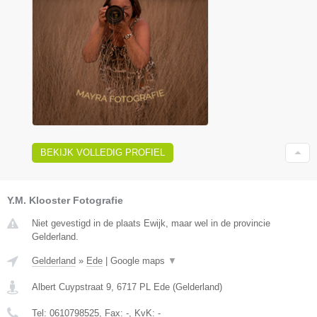
BEKIJK VOLLEDIG PROFIEL
Y.M. Klooster Fotografie
Niet gevestigd in de plaats Ewijk, maar wel in de provincie
Gelderland.
Gelderland
»
Ede
|
Google maps
▼
Albert Cuypstraat 9
,
6717 PL
Ede
(
Gelderland
)
Tel:
0610798525
, Fax:
-
, KvK:
-