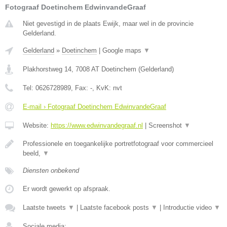
Fotograaf Doetinchem EdwinvandeGraaf
Niet gevestigd in de plaats Ewijk, maar wel in de provincie
Gelderland.
Gelderland
»
Doetinchem
|
Google maps
▼
Plakhorstweg 14
,
7008 AT
Doetinchem
(
Gelderland
)
Tel:
0626728989
, Fax:
-
, KvK:
nvt
E-mail › Fotograaf Doetinchem EdwinvandeGraaf
Website:
https://www.edwinvandegraaf.nl
|
Screenshot
▼
Professionele en toegankelijke portretfotograaf voor commercieel
beeld,
▼
Diensten onbekend
Er wordt gewerkt op afspraak.
Laatste tweets
▼
|
Laatste facebook posts
▼
|
Introductie video
▼
Sociale media: