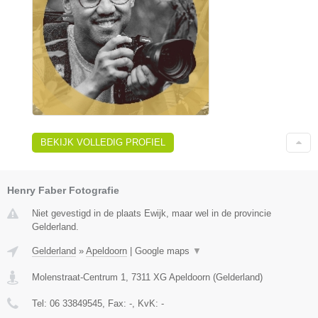
BEKIJK VOLLEDIG PROFIEL
Henry Faber Fotografie
Niet gevestigd in de plaats Ewijk, maar wel in de provincie
Gelderland.
Gelderland
»
Apeldoorn
|
Google maps
▼
Molenstraat-Centrum 1
,
7311 XG
Apeldoorn
(
Gelderland
)
Tel:
06 33849545
, Fax:
-
, KvK:
-