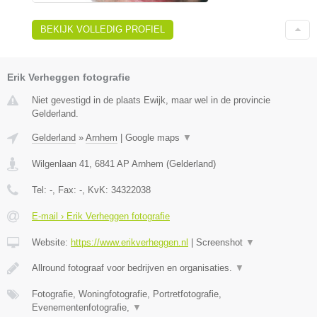
BEKIJK VOLLEDIG PROFIEL
Erik Verheggen fotografie
Niet gevestigd in de plaats Ewijk, maar wel in de provincie
Gelderland.
Gelderland
»
Arnhem
|
Google maps
▼
Wilgenlaan 41
,
6841 AP
Arnhem
(
Gelderland
)
Tel:
-
, Fax:
-
, KvK:
34322038
E-mail › Erik Verheggen fotografie
Website:
https://www.erikverheggen.nl
|
Screenshot
▼
Allround fotograaf voor bedrijven en organisaties.
▼
Fotografie, Woningfotografie, Portretfotografie,
Evenementenfotografie,
▼