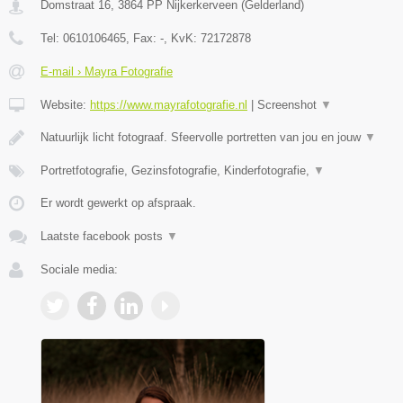
Domstraat 16
,
3864 PP
Nijkerkerveen
(
Gelderland
)
Tel:
0610106465
, Fax:
-
, KvK:
72172878
E-mail › Mayra Fotografie
Website:
https://www.mayrafotografie.nl
|
Screenshot
▼
Natuurlijk licht fotograaf. Sfeervolle portretten van jou en jouw
▼
Portretfotografie, Gezinsfotografie, Kinderfotografie,
▼
Er wordt gewerkt op afspraak.
Laatste facebook posts
▼
Sociale media: