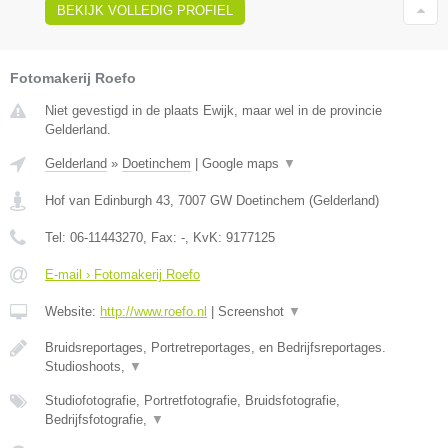
BEKIJK VOLLEDIG PROFIEL
Fotomakerij Roefo
Niet gevestigd in de plaats Ewijk, maar wel in de provincie
Gelderland.
Gelderland
»
Doetinchem
|
Google maps
▼
Hof van Edinburgh 43
,
7007 GW
Doetinchem
(
Gelderland
)
Tel:
06-11443270
, Fax:
-
, KvK:
9177125
E-mail › Fotomakerij Roefo
Website:
http://www.roefo.nl
|
Screenshot
▼
Bruidsreportages, Portretreportages, en Bedrijfsreportages.
Studioshoots,
▼
Studiofotografie, Portretfotografie, Bruidsfotografie,
Bedrijfsfotografie,
▼