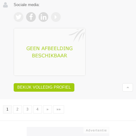
Sociale media:
BEKIJK VOLLEDIG PROFIEL
1
2
3
4
»
»»