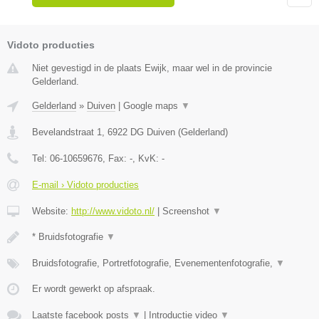
Vidoto producties
Niet gevestigd in de plaats Ewijk, maar wel in de provincie
Gelderland.
Gelderland
»
Duiven
|
Google maps
▼
Bevelandstraat 1
,
6922 DG
Duiven
(
Gelderland
)
Tel:
06-10659676
, Fax:
-
, KvK:
-
E-mail › Vidoto producties
Website:
http://www.vidoto.nl/
|
Screenshot
▼
* Bruidsfotografie
▼
Bruidsfotografie, Portretfotografie, Evenementenfotografie,
▼
Er wordt gewerkt op afspraak.
Laatste facebook posts
▼
|
Introductie video
▼