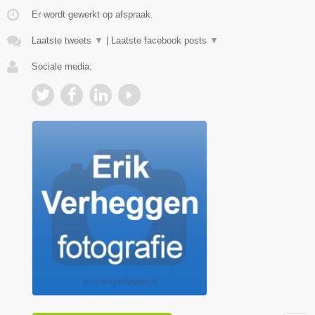
Er wordt gewerkt op afspraak.
Laatste tweets
▼
|
Laatste facebook posts
▼
Sociale media: