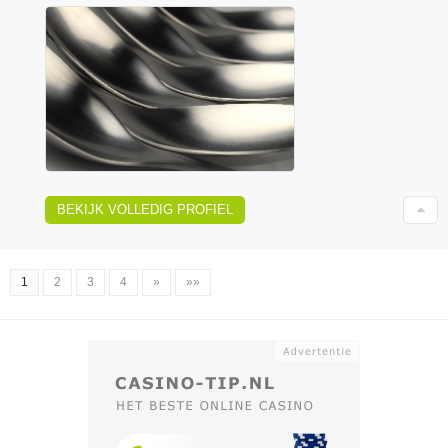
BEKIJK VOLLEDIG PROFIEL
1
2
3
4
»
»»