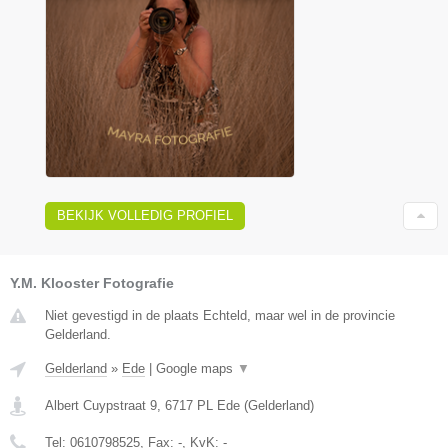
BEKIJK VOLLEDIG PROFIEL
Y.M. Klooster Fotografie
Niet gevestigd in de plaats Echteld, maar wel in de provincie
Gelderland.
Gelderland
»
Ede
|
Google maps
▼
Albert Cuypstraat 9
,
6717 PL
Ede
(
Gelderland
)
Tel:
0610798525
, Fax:
-
, KvK:
-