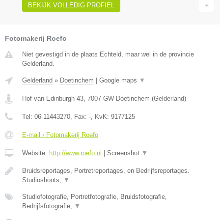
BEKIJK VOLLEDIG PROFIEL
Fotomakerij Roefo
Niet gevestigd in de plaats Echteld, maar wel in de provincie
Gelderland.
Gelderland
»
Doetinchem
|
Google maps
▼
Hof van Edinburgh 43
,
7007 GW
Doetinchem
(
Gelderland
)
Tel:
06-11443270
, Fax:
-
, KvK:
9177125
E-mail › Fotomakerij Roefo
Website:
http://www.roefo.nl
|
Screenshot
▼
Bruidsreportages, Portretreportages, en Bedrijfsreportages.
Studioshoots,
▼
Studiofotografie, Portretfotografie, Bruidsfotografie,
Bedrijfsfotografie,
▼