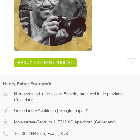
BEKIJK VOLLEDIG PROFIEL
Henry Faber Fotografie
Niet gevestigd in de plaats Echteld, maar wel in de provincie
Gelderland.
Gelderland
»
Apeldoorn
|
Google maps
▼
Molenstraat-Centrum 1
,
7311 XG
Apeldoorn
(
Gelderland
)
Tel:
06 33849545
, Fax:
-
, KvK:
-