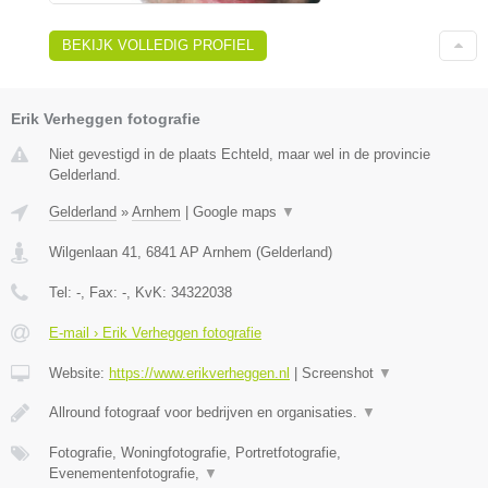
BEKIJK VOLLEDIG PROFIEL
Erik Verheggen fotografie
Niet gevestigd in de plaats Echteld, maar wel in de provincie
Gelderland.
Gelderland
»
Arnhem
|
Google maps
▼
Wilgenlaan 41
,
6841 AP
Arnhem
(
Gelderland
)
Tel:
-
, Fax:
-
, KvK:
34322038
E-mail › Erik Verheggen fotografie
Website:
https://www.erikverheggen.nl
|
Screenshot
▼
Allround fotograaf voor bedrijven en organisaties.
▼
Fotografie, Woningfotografie, Portretfotografie,
Evenementenfotografie,
▼