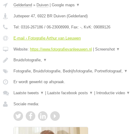
Gelderland
»
Duiven
|
Google maps
▼
Juttepeer 47
,
6922 BR
Duiven
(
Gelderland
)
Tel:
0316-267186 / 06-23008999
, Fax:
-
, KvK:
09089126
E-mail › Fotografie Arthur van Leeuwen
Website:
https://www.fotografievanleeuwen.nl
|
Screenshot
▼
Bruidsfotografie,
▼
Fotografie, Bruidsfotografie, Bedrijfsfotografie, Portretfotograaf,
▼
Er wordt gewerkt op afspraak.
Laatste tweets
▼
|
Laatste facebook posts
▼
|
Introductie video
▼
Sociale media: