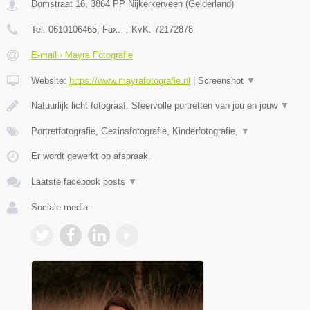
Domstraat 16
,
3864 PP
Nijkerkerveen
(
Gelderland
)
Tel:
0610106465
, Fax:
-
, KvK:
72172878
E-mail › Mayra Fotografie
Website:
https://www.mayrafotografie.nl
|
Screenshot
▼
Natuurlijk licht fotograaf. Sfeervolle portretten van jou en jouw
▼
Portretfotografie, Gezinsfotografie, Kinderfotografie,
▼
Er wordt gewerkt op afspraak.
Laatste facebook posts
▼
Sociale media: