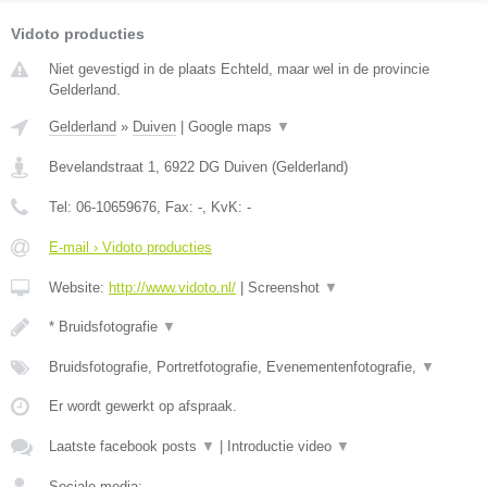
Vidoto producties
Niet gevestigd in de plaats Echteld, maar wel in de provincie
Gelderland.
Gelderland
»
Duiven
|
Google maps
▼
Bevelandstraat 1
,
6922 DG
Duiven
(
Gelderland
)
Tel:
06-10659676
, Fax:
-
, KvK:
-
E-mail › Vidoto producties
Website:
http://www.vidoto.nl/
|
Screenshot
▼
* Bruidsfotografie
▼
Bruidsfotografie, Portretfotografie, Evenementenfotografie,
▼
Er wordt gewerkt op afspraak.
Laatste facebook posts
▼
|
Introductie video
▼
Sociale media: