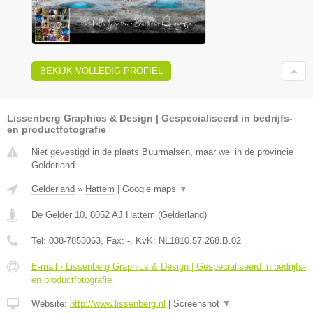
BEKIJK VOLLEDIG PROFIEL
Lissenberg Graphics & Design | Gespecialiseerd in bedrijfs-
en productfotografie
Niet gevestigd in de plaats Buurmalsen, maar wel in de provincie
Gelderland.
Gelderland
»
Hattem
|
Google maps
▼
De Gelder 10
,
8052 AJ
Hattem
(
Gelderland
)
Tel:
038-7853063
, Fax:
-
, KvK:
NL1810.57.268.B.02
E-mail › Lissenberg Graphics & Design | Gespecialiseerd in bedrijfs-
en productfotografie
Website:
http://www.lissenberg.nl
|
Screenshot
▼