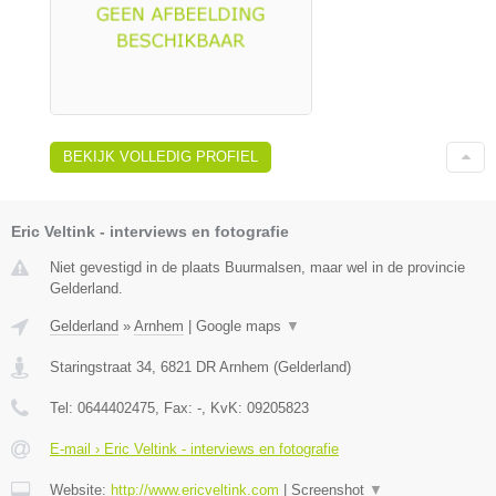
BEKIJK VOLLEDIG PROFIEL
Eric Veltink - interviews en fotografie
Niet gevestigd in de plaats Buurmalsen, maar wel in de provincie
Gelderland.
Gelderland
»
Arnhem
|
Google maps
▼
Staringstraat 34
,
6821 DR
Arnhem
(
Gelderland
)
Tel:
0644402475
, Fax:
-
, KvK:
09205823
E-mail › Eric Veltink - interviews en fotografie
Website:
http://www.ericveltink.com
|
Screenshot
▼