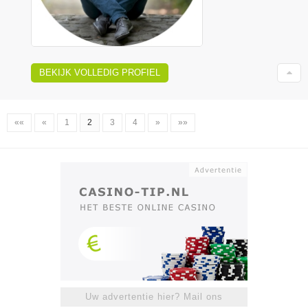
BEKIJK VOLLEDIG PROFIEL
««
«
1
2
3
4
»
»»
Uw advertentie hier? Mail ons