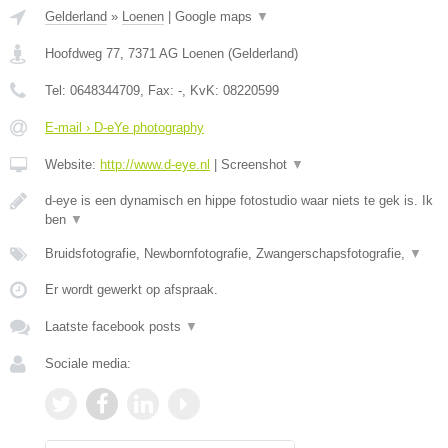
Gelderland
»
Loenen
|
Google maps
▼
Hoofdweg 77
,
7371 AG
Loenen
(
Gelderland
)
Tel:
0648344709
, Fax:
-
, KvK:
08220599
E-mail › D-eYe photography
Website:
http://www.d-eye.nl
|
Screenshot
▼
d-eye is een dynamisch en hippe fotostudio waar niets te gek is. Ik
ben
▼
Bruidsfotografie, Newbornfotografie, Zwangerschapsfotografie,
▼
Er wordt gewerkt op afspraak.
Laatste facebook posts
▼
Sociale media: