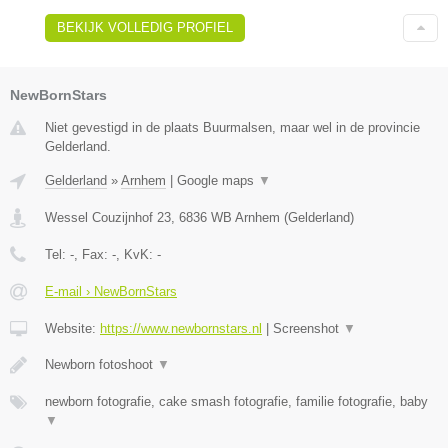
BEKIJK VOLLEDIG PROFIEL
NewBornStars
Niet gevestigd in de plaats Buurmalsen, maar wel in de provincie
Gelderland.
Gelderland
»
Arnhem
|
Google maps
▼
Wessel Couzijnhof 23
,
6836 WB
Arnhem
(
Gelderland
)
Tel:
-
, Fax:
-
, KvK:
-
E-mail › NewBornStars
Website:
https://www.newbornstars.nl
|
Screenshot
▼
Newborn fotoshoot
▼
newborn fotografie, cake smash fotografie, familie fotografie, baby
▼