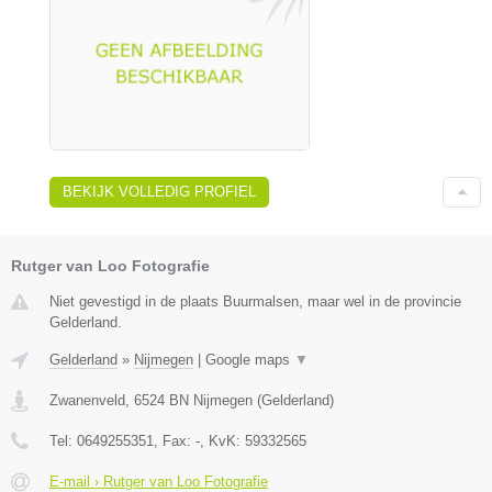
BEKIJK VOLLEDIG PROFIEL
Rutger van Loo Fotografie
Niet gevestigd in de plaats Buurmalsen, maar wel in de provincie
Gelderland.
Gelderland
»
Nijmegen
|
Google maps
▼
Zwanenveld
,
6524 BN
Nijmegen
(
Gelderland
)
Tel:
0649255351
, Fax:
-
, KvK:
59332565
E-mail › Rutger van Loo Fotografie