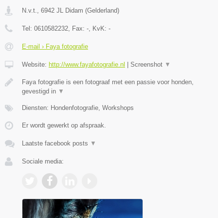
N.v.t.
,
6942 JL
Didam
(
Gelderland
)
Tel:
0610582232
, Fax:
-
, KvK:
-
E-mail › Faya fotografie
Website:
http://www.fayafotografie.nl
|
Screenshot
▼
Faya fotografie is een fotograaf met een passie voor honden,
gevestigd in
▼
Diensten: Hondenfotografie, Workshops
Er wordt gewerkt op afspraak.
Laatste facebook posts
▼
Sociale media: