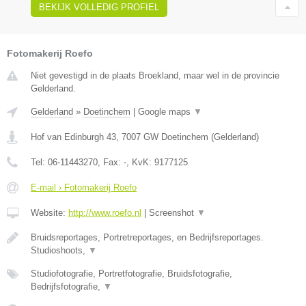
BEKIJK VOLLEDIG PROFIEL
Fotomakerij Roefo
Niet gevestigd in de plaats Broekland, maar wel in de provincie
Gelderland.
Gelderland
»
Doetinchem
|
Google maps
▼
Hof van Edinburgh 43
,
7007 GW
Doetinchem
(
Gelderland
)
Tel:
06-11443270
, Fax:
-
, KvK:
9177125
E-mail › Fotomakerij Roefo
Website:
http://www.roefo.nl
|
Screenshot
▼
Bruidsreportages, Portretreportages, en Bedrijfsreportages.
Studioshoots,
▼
Studiofotografie, Portretfotografie, Bruidsfotografie,
Bedrijfsfotografie,
▼