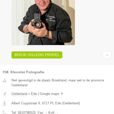
BEKIJK VOLLEDIG PROFIEL
Y.M. Klooster Fotografie
Niet gevestigd in de plaats Broekland, maar wel in de provincie
Gelderland.
Gelderland
»
Ede
|
Google maps
▼
Albert Cuypstraat 9
,
6717 PL
Ede
(
Gelderland
)
Tel:
0610798525
, Fax:
-
, KvK:
-