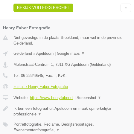
BEKIJK VOLLEDIG PROFIEL
Henry Faber Fotografie
Niet gevestigd in de plaats Broekland, maar wel in de provincie
Gelderland.
Gelderland
»
Apeldoorn
|
Google maps
▼
Molenstraat-Centrum 1
,
7311 XG
Apeldoorn
(
Gelderland
)
Tel:
06 33849545
, Fax:
-
, KvK:
-
E-mail › Henry Faber Fotografie
Website:
https://www.henryfaber.nl
|
Screenshot
▼
Ik ben een fotograaf uit Apeldoorn en maak opmerkelijke
professionele
▼
Portretfotografie, Reclame, Bedrijfsreportages,
Evenementenfotografie,
▼