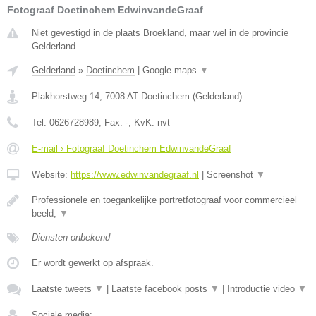
Fotograaf Doetinchem EdwinvandeGraaf
Niet gevestigd in de plaats Broekland, maar wel in de provincie
Gelderland.
Gelderland
»
Doetinchem
|
Google maps
▼
Plakhorstweg 14
,
7008 AT
Doetinchem
(
Gelderland
)
Tel:
0626728989
, Fax:
-
, KvK:
nvt
E-mail › Fotograaf Doetinchem EdwinvandeGraaf
Website:
https://www.edwinvandegraaf.nl
|
Screenshot
▼
Professionele en toegankelijke portretfotograaf voor commercieel
beeld,
▼
Diensten onbekend
Er wordt gewerkt op afspraak.
Laatste tweets
▼
|
Laatste facebook posts
▼
|
Introductie video
▼
Sociale media: