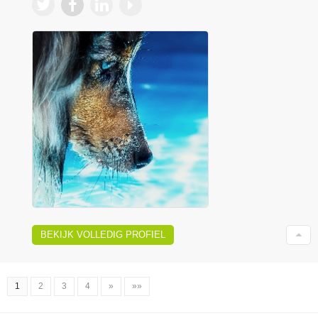
BEKIJK VOLLEDIG PROFIEL
1
2
3
4
»
»»