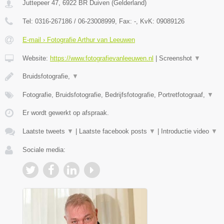
Juttepeer 47
,
6922 BR
Duiven
(
Gelderland
)
Tel:
0316-267186 / 06-23008999
, Fax:
-
, KvK:
09089126
E-mail › Fotografie Arthur van Leeuwen
Website:
https://www.fotografievanleeuwen.nl
|
Screenshot
▼
Bruidsfotografie,
▼
Fotografie, Bruidsfotografie, Bedrijfsfotografie, Portretfotograaf,
▼
Er wordt gewerkt op afspraak.
Laatste tweets
▼
|
Laatste facebook posts
▼
|
Introductie video
▼
Sociale media: