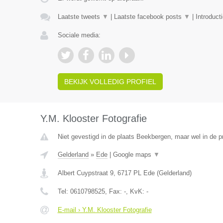
Laatste tweets
▼
|
Laatste facebook posts
▼
|
Introduct
Sociale media:
BEKIJK VOLLEDIG PROFIEL
Y.M. Klooster Fotografie
Niet gevestigd in de plaats Beekbergen, maar wel in de p
Gelderland
»
Ede
|
Google maps
▼
Albert Cuypstraat 9
,
6717 PL
Ede
(
Gelderland
)
Tel:
0610798525
, Fax:
-
, KvK:
-
E-mail › Y.M. Klooster Fotografie