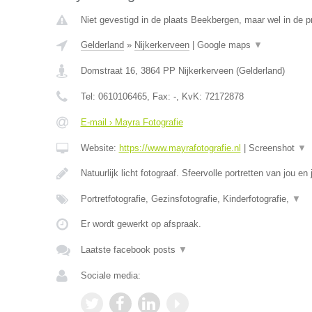
Niet gevestigd in de plaats Beekbergen, maar wel in de p
Gelderland
»
Nijkerkerveen
|
Google maps
▼
Domstraat 16
,
3864 PP
Nijkerkerveen
(
Gelderland
)
Tel:
0610106465
, Fax:
-
, KvK:
72172878
E-mail › Mayra Fotografie
Website:
https://www.mayrafotografie.nl
|
Screenshot
▼
Natuurlijk licht fotograaf. Sfeervolle portretten van jou en
Portretfotografie, Gezinsfotografie, Kinderfotografie,
▼
Er wordt gewerkt op afspraak.
Laatste facebook posts
▼
Sociale media: