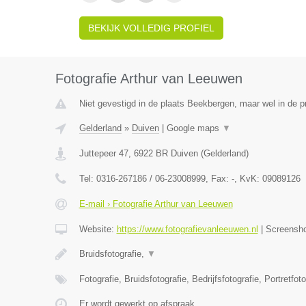
BEKIJK VOLLEDIG PROFIEL
Fotografie Arthur van Leeuwen
Niet gevestigd in de plaats Beekbergen, maar wel in de p
Gelderland
»
Duiven
|
Google maps
▼
Juttepeer 47
,
6922 BR
Duiven
(
Gelderland
)
Tel:
0316-267186 / 06-23008999
, Fax:
-
, KvK:
09089126
E-mail › Fotografie Arthur van Leeuwen
Website:
https://www.fotografievanleeuwen.nl
|
Screensh
Bruidsfotografie,
▼
Fotografie, Bruidsfotografie, Bedrijfsfotografie, Portretfot
Er wordt gewerkt op afspraak.