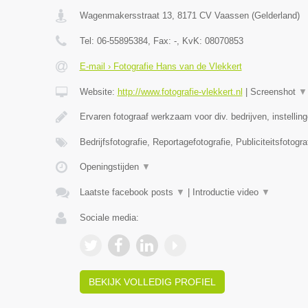
Wagenmakersstraat 13
,
8171 CV
Vaassen
(
Gelderland
)
Tel:
06-55895384
, Fax:
-
, KvK:
08070853
E-mail › Fotografie Hans van de Vlekkert
Website:
http://www.fotografie-vlekkert.nl
|
Screenshot
▼
Ervaren fotograaf werkzaam voor div. bedrijven, instellin
Bedrijfsfotografie, Reportagefotografie, Publiciteitsfotogra
Openingstijden
▼
Laatste facebook posts
▼
|
Introductie video
▼
Sociale media:
BEKIJK VOLLEDIG PROFIEL