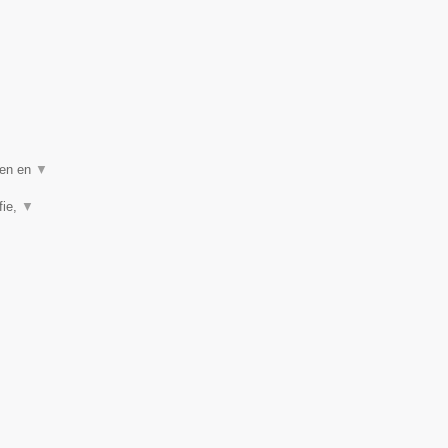
gen en
▼
fie,
▼