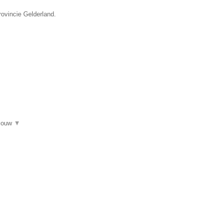
rovincie Gelderland.
 jouw
▼