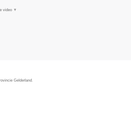
ie video
▼
rovincie Gelderland.