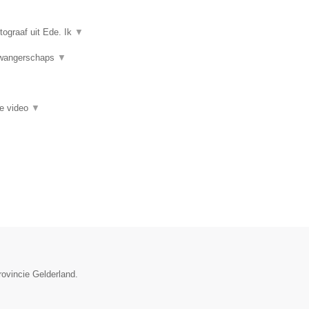
tograaf uit Ede. Ik
▼
 Zwangerschaps
▼
ie video
▼
rovincie Gelderland.