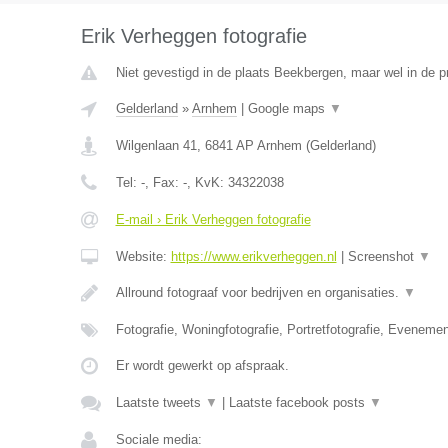
Erik Verheggen fotografie
Niet gevestigd in de plaats Beekbergen, maar wel in de p
Gelderland
»
Arnhem
|
Google maps
▼
Wilgenlaan 41
,
6841 AP
Arnhem
(
Gelderland
)
Tel:
-
, Fax:
-
, KvK:
34322038
E-mail › Erik Verheggen fotografie
Website:
https://www.erikverheggen.nl
|
Screenshot
▼
Allround fotograaf voor bedrijven en organisaties.
▼
Fotografie, Woningfotografie, Portretfotografie, Evenemen
Er wordt gewerkt op afspraak.
Laatste tweets
▼
|
Laatste facebook posts
▼
Sociale media: