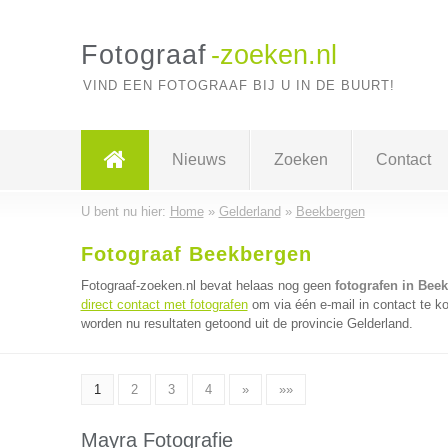
Fotograaf
-zoeken.nl
VIND EEN FOTOGRAAF BIJ U IN DE BUURT!
Nieuws
Zoeken
Contact
U bent nu hier:
Home
»
Gelderland
»
Beekbergen
Fotograaf Beekbergen
Fotograaf-zoeken.nl bevat helaas nog geen
fotografen in Bee
direct contact met fotografen
om via één e-mail in contact te k
worden nu resultaten getoond uit de provincie Gelderland.
1
2
3
4
»
»»
Mayra Fotografie