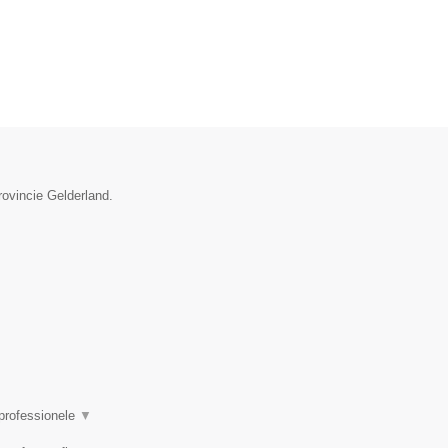
rovincie Gelderland.
 professionele
▼