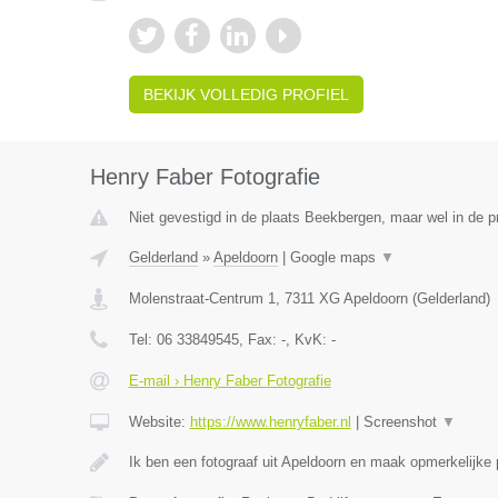
BEKIJK VOLLEDIG PROFIEL
Henry Faber Fotografie
Niet gevestigd in de plaats Beekbergen, maar wel in de p
Gelderland
»
Apeldoorn
|
Google maps
▼
Molenstraat-Centrum 1
,
7311 XG
Apeldoorn
(
Gelderland
)
Tel:
06 33849545
, Fax:
-
, KvK:
-
E-mail › Henry Faber Fotografie
Website:
https://www.henryfaber.nl
|
Screenshot
▼
Ik ben een fotograaf uit Apeldoorn en maak opmerkelijke