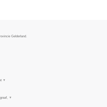
rovincie Gelderland.
ot
▼
ograaf,
▼