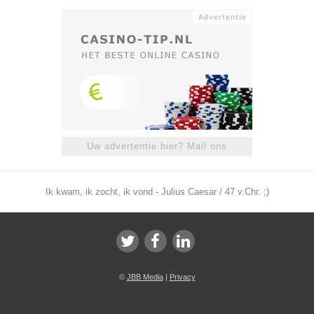
Uw advertentie hier? Mail ons
Ik kwam, ik zocht, ik vond - Julius Caesar / 47 v.Chr. ;)
©
JBB Media
|
Privacy