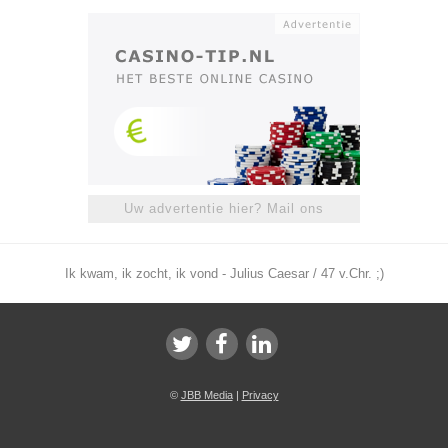
Uw advertentie hier? Mail ons
Ik kwam, ik zocht, ik vond - Julius Caesar / 47 v.Chr. ;)
©
JBB Media
|
Privacy