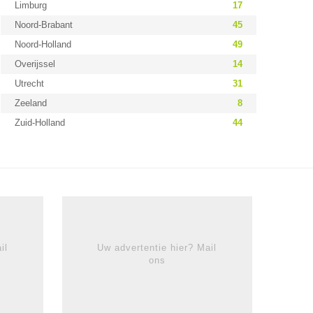
Limburg
17
Noord-Brabant
45
Noord-Holland
49
Overijssel
14
Utrecht
31
Zeeland
8
Zuid-Holland
44
il
Uw advertentie hier? Mail
ons