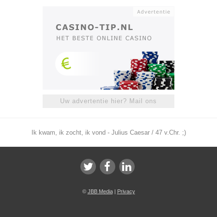
Uw advertentie hier? Mail ons
Ik kwam, ik zocht, ik vond - Julius Caesar / 47 v.Chr. ;)
©
JBB Media
|
Privacy