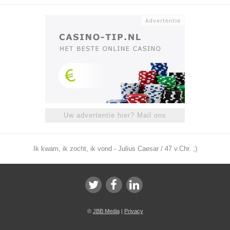
Uw advertentie hier? Mail ons
Ik kwam, ik zocht, ik vond - Julius Caesar / 47 v.Chr. ;)
©
JBB Media
|
Privacy