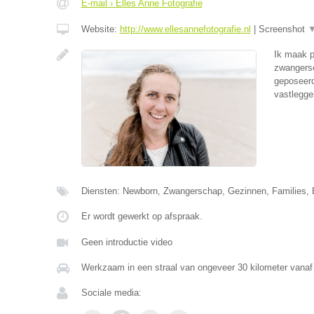
E-mail › Elles Anne Fotografie
Website:
http://www.ellesannefotografie.nl
|
Screenshot
Ik maak p
zwangersc
geposeerde
vastlegge
Diensten: Newborn, Zwangerschap, Gezinnen, Families, B
Er wordt gewerkt op afspraak.
Geen introductie video
Werkzaam in een straal van ongeveer 30 kilometer vanaf
Sociale media: