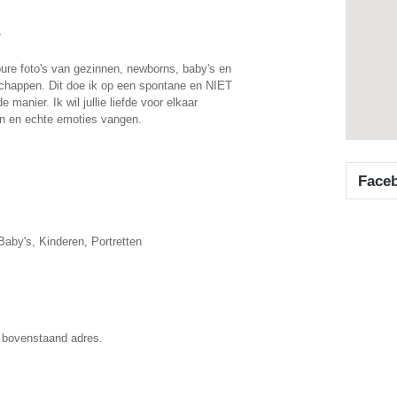
▼
ure foto's van gezinnen, newborns, baby's en
happen. Dit doe ik op een spontane en NIET
 manier. Ik wil jullie liefde voor elkaar
n en echte emoties vangen.
Face
aby's, Kinderen, Portretten
 bovenstaand adres.