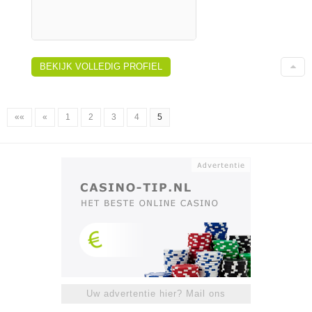
BEKIJK VOLLEDIG PROFIEL
««
«
1
2
3
4
5
Uw advertentie hier? Mail ons