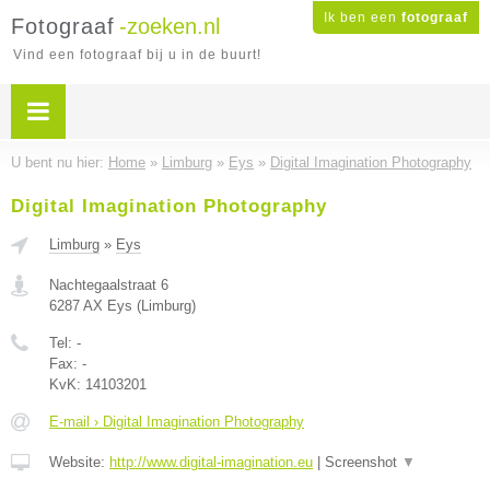
Ik ben een
fotograaf
Fotograaf
-zoeken.nl
Vind een fotograaf bij u in de buurt!
U bent nu hier:
Home
»
Limburg
»
Eys
»
Digital Imagination Photography
Digital Imagination Photography
Limburg
»
Eys
Nachtegaalstraat 6
6287 AX
Eys
(
Limburg
)
Tel:
-
Fax:
-
KvK:
14103201
E-mail › Digital Imagination Photography
Website:
http://www.digital-imagination.eu
|
Screenshot
▼