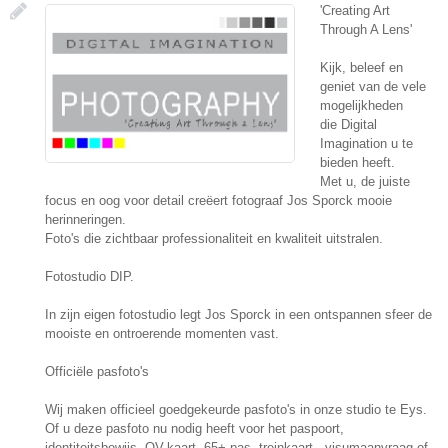
'Creating Art
Through A Lens'
Kijk, beleef en
geniet van de vele
mogelijkheden
die Digital
Imagination u te
bieden heeft.
Met u, de juiste
focus en oog voor detail creëert fotograaf Jos Sporck mooie
herinneringen.
Foto's die zichtbaar professionaliteit en kwaliteit uitstralen.
Fotostudio DIP.
In zijn eigen fotostudio legt Jos Sporck in een ontspannen sfeer de
mooiste en ontroerende momenten vast.
Officiële pasfoto's
Wij maken officieel goedgekeurde pasfoto's in onze studio te Eys.
Of u deze pasfoto nu nodig heeft voor het paspoort,
identiteitsbewijs, OV-kaart, 65+ pas, treinkaart , visumaanvraag of