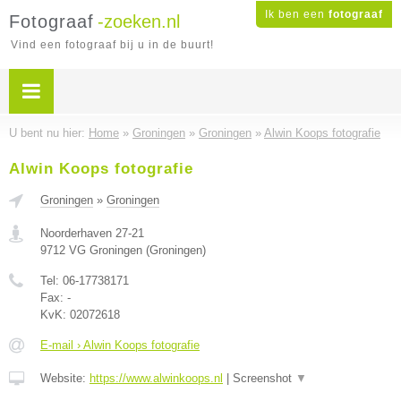
Ik ben een
fotograaf
Fotograaf
-zoeken.nl
Vind een fotograaf bij u in de buurt!
U bent nu hier:
Home
»
Groningen
»
Groningen
»
Alwin Koops fotografie
Alwin Koops fotografie
Groningen
»
Groningen
Noorderhaven 27-21
9712 VG
Groningen
(
Groningen
)
Tel:
06-17738171
Fax:
-
KvK:
02072618
E-mail › Alwin Koops fotografie
Website:
https://www.alwinkoops.nl
|
Screenshot
▼