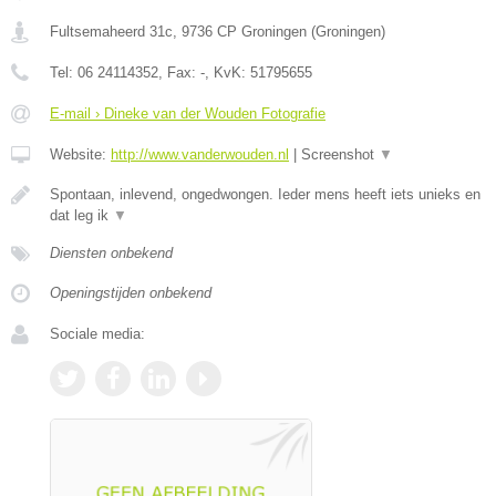
Fultsemaheerd 31c
,
9736 CP
Groningen
(
Groningen
)
Tel:
06 24114352
, Fax:
-
, KvK:
51795655
E-mail › Dineke van der Wouden Fotografie
Website:
http://www.vanderwouden.nl
|
Screenshot
▼
Spontaan, inlevend, ongedwongen. Ieder mens heeft iets unieks en
dat leg ik
▼
Diensten onbekend
Openingstijden onbekend
Sociale media: