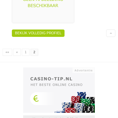
BEKIJK VOLLEDIG PROFIEL
««
«
1
2