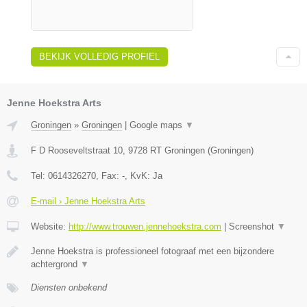
BEKIJK VOLLEDIG PROFIEL
Jenne Hoekstra Arts
Groningen
»
Groningen
|
Google maps
▼
F D Rooseveltstraat 10
,
9728 RT
Groningen
(
Groningen
)
Tel:
0614326270
, Fax:
-
, KvK:
Ja
E-mail › Jenne Hoekstra Arts
Website:
http://www.trouwen.jennehoekstra.com
|
Screenshot
▼
Jenne Hoekstra is professioneel fotograaf met een bijzondere
achtergrond
▼
Diensten onbekend