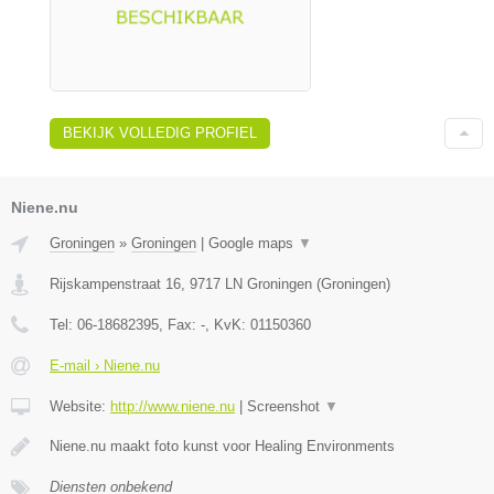
BEKIJK VOLLEDIG PROFIEL
Niene.nu
Groningen
»
Groningen
|
Google maps
▼
Rijskampenstraat 16
,
9717 LN
Groningen
(
Groningen
)
Tel:
06-18682395
, Fax:
-
, KvK:
01150360
E-mail › Niene.nu
Website:
http://www.niene.nu
|
Screenshot
▼
Niene.nu maakt foto kunst voor Healing Environments
Diensten onbekend