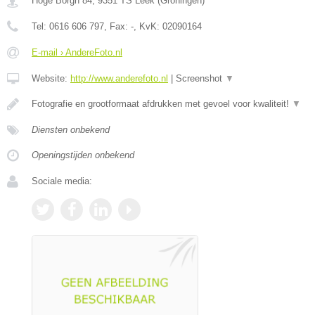
Hoge Borgh 84
,
9351 TS
Leek
(
Groningen
)
Tel:
0616 606 797
, Fax:
-
, KvK:
02090164
E-mail › AndereFoto.nl
Website:
http://www.anderefoto.nl
|
Screenshot
▼
Fotografie en grootformaat afdrukken met gevoel voor kwaliteit!
▼
Diensten onbekend
Openingstijden onbekend
Sociale media: