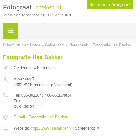
Ik ben een
fotograaf
Fotograaf
-zoeken.nl
Vind een fotograaf bij u in de buurt!
U bent nu hier:
Home
»
Gelderland
»
Klarenbeek
»
Fotografie Ilse Bakker
Fotografie Ilse Bakker
Gelderland
»
Klarenbeek
Vijverweg 5
7382 BV
Klarenbeek
(
Gelderland
)
Tel:
055-3011073 / 06-361164834
Fax:
-
KvK:
08131222
E-mail › Fotografie Ilse Bakker
Website:
http://www.ilsebakker.nl
|
Screenshot
▼