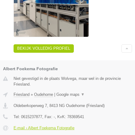
BEKIJK VOLLEDIG PROFIEL
Albert Foekema Fotografie
Niet gevestigd in de plaats Wolvega, maar wel in de provincie
Friesland.
Friesland
»
Oudehorne
|
Google maps
▼
Oldeberkoperweg 7
,
8413 NG
Oudehorne
(
Friesland
)
Tel:
0615237877
, Fax:
-
, KvK:
78369541
E-mail › Albert Foekema Fotografie