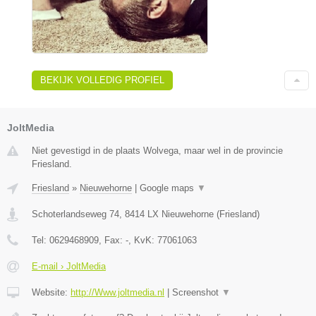
BEKIJK VOLLEDIG PROFIEL
JoltMedia
Niet gevestigd in de plaats Wolvega, maar wel in de provincie
Friesland.
Friesland
»
Nieuwehorne
|
Google maps
▼
Schoterlandseweg 74
,
8414 LX
Nieuwehorne
(
Friesland
)
Tel:
0629468909
, Fax:
-
, KvK:
77061063
E-mail › JoltMedia
Website:
http://Www.joltmedia.nl
|
Screenshot
▼