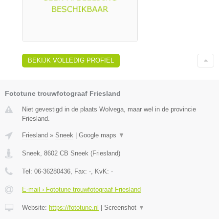
BEKIJK VOLLEDIG PROFIEL
Fototune trouwfotograaf Friesland
Niet gevestigd in de plaats Wolvega, maar wel in de provincie
Friesland.
Friesland
»
Sneek
|
Google maps
▼
Sneek
,
8602 CB
Sneek
(
Friesland
)
Tel:
06-36280436
, Fax:
-
, KvK:
-
E-mail › Fototune trouwfotograaf Friesland
Website:
https://fototune.nl
|
Screenshot
▼