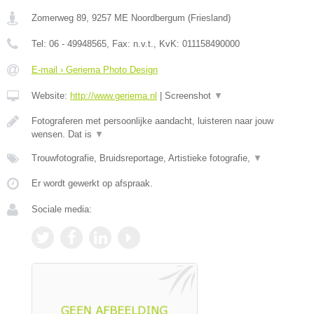
Zomerweg 89
,
9257 ME
Noordbergum
(
Friesland
)
Tel:
06 - 49948565
, Fax:
n.v.t.
, KvK:
011158490000
E-mail › Geriema Photo Design
Website:
http://www.geriema.nl
|
Screenshot
▼
Fotograferen met persoonlijke aandacht, luisteren naar jouw
wensen. Dat is
▼
Trouwfotografie, Bruidsreportage, Artistieke fotografie,
▼
Er wordt gewerkt op afspraak.
Sociale media: