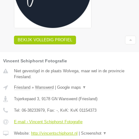
BEKIJK VOLLEDIG PROFIEL
Vincent Schiphorst Fotografie
Niet gevestigd in de plaats Wolvega, maar wel in de provincie
Friesland.
Friesland
»
Wanswerd
|
Google maps
▼
Tsjerkepaed 3
,
9178 GN
Wanswerd
(
Friesland
)
Tel:
06-38233979
, Fax:
-
, KvK:
KvK 01154373
E-mail › Vincent Schiphorst Fotografie
Website:
http://vincentschiphorst.nl
|
Screenshot
▼