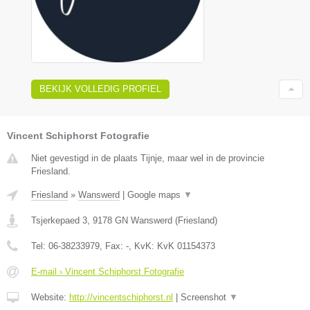
BEKIJK VOLLEDIG PROFIEL
Vincent Schiphorst Fotografie
Niet gevestigd in de plaats Tijnje, maar wel in de provincie
Friesland.
Friesland
»
Wanswerd
|
Google maps
▼
Tsjerkepaed 3
,
9178 GN
Wanswerd
(
Friesland
)
Tel:
06-38233979
, Fax:
-
, KvK:
KvK 01154373
E-mail › Vincent Schiphorst Fotografie
Website:
http://vincentschiphorst.nl
|
Screenshot
▼