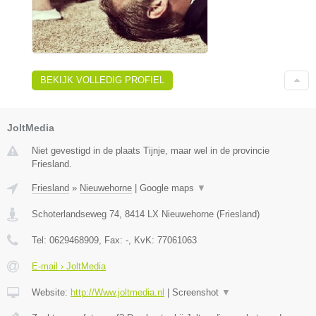
BEKIJK VOLLEDIG PROFIEL
JoltMedia
Niet gevestigd in de plaats Tijnje, maar wel in de provincie
Friesland.
Friesland
»
Nieuwehorne
|
Google maps
▼
Schoterlandseweg 74
,
8414 LX
Nieuwehorne
(
Friesland
)
Tel:
0629468909
, Fax:
-
, KvK:
77061063
E-mail › JoltMedia
Website:
http://Www.joltmedia.nl
|
Screenshot
▼