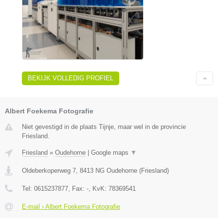
BEKIJK VOLLEDIG PROFIEL
Albert Foekema Fotografie
Niet gevestigd in de plaats Tijnje, maar wel in de provincie
Friesland.
Friesland
»
Oudehorne
|
Google maps
▼
Oldeberkoperweg 7
,
8413 NG
Oudehorne
(
Friesland
)
Tel:
0615237877
, Fax:
-
, KvK:
78369541
E-mail › Albert Foekema Fotografie