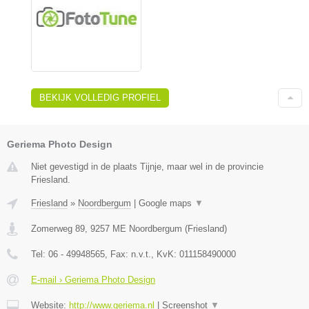
BEKIJK VOLLEDIG PROFIEL
Geriema Photo Design
Niet gevestigd in de plaats Tijnje, maar wel in de provincie
Friesland.
Friesland
»
Noordbergum
|
Google maps
▼
Zomerweg 89
,
9257 ME
Noordbergum
(
Friesland
)
Tel:
06 - 49948565
, Fax:
n.v.t.
, KvK:
011158490000
E-mail › Geriema Photo Design
Website:
http://www.geriema.nl
|
Screenshot
▼