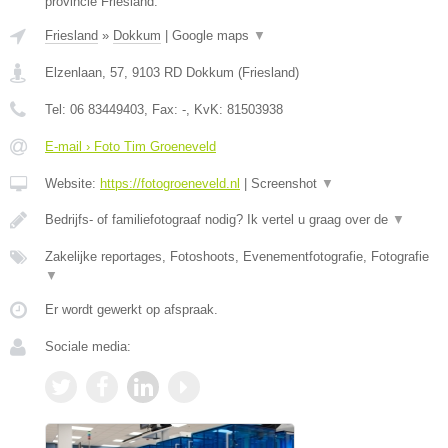
provincie Friesland.
Friesland
»
Dokkum
|
Google maps
▼
Elzenlaan, 57
,
9103 RD
Dokkum
(
Friesland
)
Tel:
06 83449403
, Fax:
-
, KvK:
81503938
E-mail › Foto Tim Groeneveld
Website:
https://fotogroeneveld.nl
|
Screenshot
▼
Bedrijfs- of familiefotograaf nodig? Ik vertel u graag over de
▼
Zakelijke reportages, Fotoshoots, Evenementfotografie, Fotografie
▼
Er wordt gewerkt op afspraak.
Sociale media: