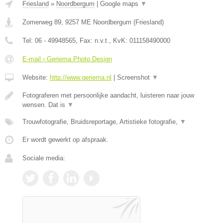
Friesland
»
Noordbergum
|
Google maps
▼
Zomerweg 89
,
9257 ME
Noordbergum
(
Friesland
)
Tel:
06 - 49948565
, Fax:
n.v.t.
, KvK:
011158490000
E-mail › Geriema Photo Design
Website:
http://www.geriema.nl
|
Screenshot
▼
Fotograferen met persoonlijke aandacht, luisteren naar jouw
wensen. Dat is
▼
Trouwfotografie, Bruidsreportage, Artistieke fotografie,
▼
Er wordt gewerkt op afspraak.
Sociale media: