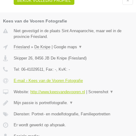
BEKIJK VOLLEDIG PROFIEL
Kees van de Vooren Fotografie
Niet gevestigd in de plaats Sint Annaparochie, maar wel in de
provincie Friesland.
Friesland
»
De Knipe
|
Google maps
▼
Skipper 26
,
8456 JB
De Knipe
(
Friesland
)
Tel:
06-41029511
, Fax:
-
, KvK:
-
E-mail › Kees van de Vooren Fotografie
Website:
http://www.keesvandevooren.nl
|
Screenshot
▼
Mijn passie is portretfotografie.
▼
Diensten: Portret- en modelfotografie, Familieportretten
Er wordt gewerkt op afspraak.