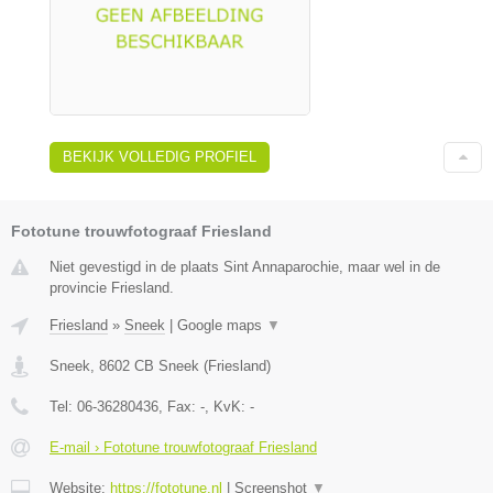
BEKIJK VOLLEDIG PROFIEL
Fototune trouwfotograaf Friesland
Niet gevestigd in de plaats Sint Annaparochie, maar wel in de
provincie Friesland.
Friesland
»
Sneek
|
Google maps
▼
Sneek
,
8602 CB
Sneek
(
Friesland
)
Tel:
06-36280436
, Fax:
-
, KvK:
-
E-mail › Fototune trouwfotograaf Friesland
Website:
https://fototune.nl
|
Screenshot
▼