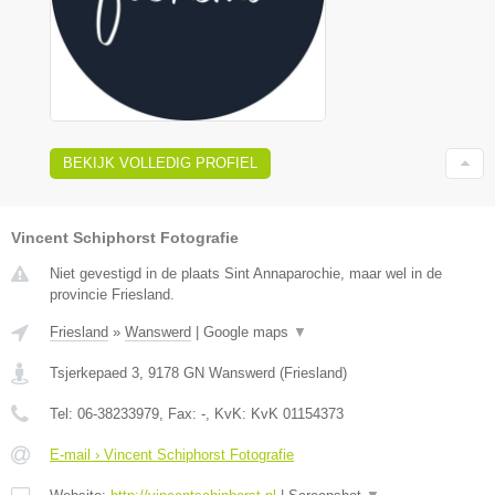
BEKIJK VOLLEDIG PROFIEL
Vincent Schiphorst Fotografie
Niet gevestigd in de plaats Sint Annaparochie, maar wel in de
provincie Friesland.
Friesland
»
Wanswerd
|
Google maps
▼
Tsjerkepaed 3
,
9178 GN
Wanswerd
(
Friesland
)
Tel:
06-38233979
, Fax:
-
, KvK:
KvK 01154373
E-mail › Vincent Schiphorst Fotografie