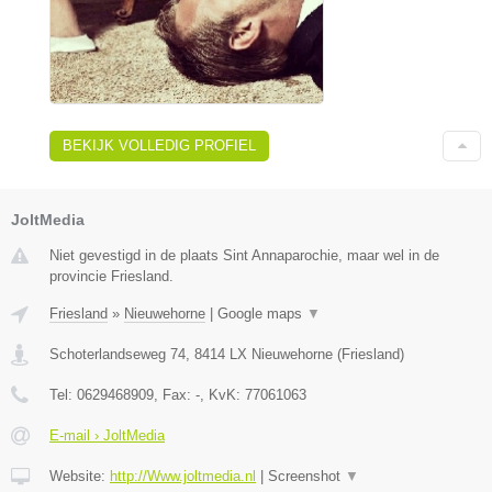
BEKIJK VOLLEDIG PROFIEL
JoltMedia
Niet gevestigd in de plaats Sint Annaparochie, maar wel in de
provincie Friesland.
Friesland
»
Nieuwehorne
|
Google maps
▼
Schoterlandseweg 74
,
8414 LX
Nieuwehorne
(
Friesland
)
Tel:
0629468909
, Fax:
-
, KvK:
77061063
E-mail › JoltMedia
Website:
http://Www.joltmedia.nl
|
Screenshot
▼