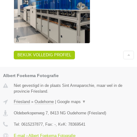
BEKIJK VOLLEDIG PROFIEL
Albert Foekema Fotografie
Niet gevestigd in de plaats Sint Annaparochie, maar wel in de
provincie Friesland.
Friesland
»
Oudehorne
|
Google maps
▼
Oldeberkoperweg 7
,
8413 NG
Oudehorne
(
Friesland
)
Tel:
0615237877
, Fax:
-
, KvK:
78369541
E-mail › Albert Foekema Fotografie