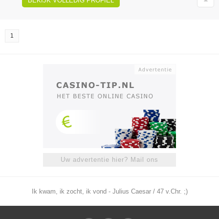
BEKIJK VOLLEDIG PROFIEL
1
Uw advertentie hier? Mail ons
Ik kwam, ik zocht, ik vond - Julius Caesar / 47 v.Chr. ;)