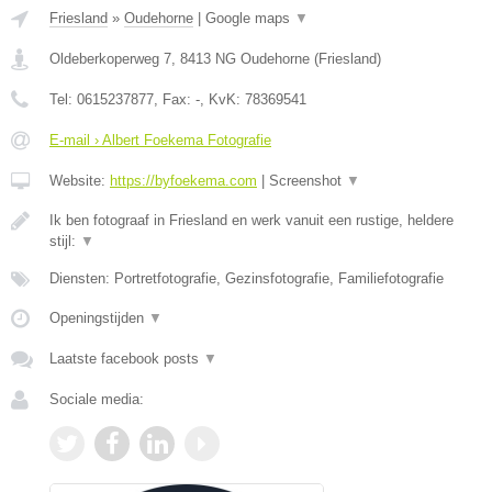
Friesland
»
Oudehorne
|
Google maps
▼
Oldeberkoperweg 7
,
8413 NG
Oudehorne
(
Friesland
)
Tel:
0615237877
, Fax:
-
, KvK:
78369541
E-mail › Albert Foekema Fotografie
Website:
https://byfoekema.com
|
Screenshot
▼
Ik ben fotograaf in Friesland en werk vanuit een rustige, heldere
stijl:
▼
Diensten: Portretfotografie, Gezinsfotografie, Familiefotografie
Openingstijden
▼
Laatste facebook posts
▼
Sociale media: