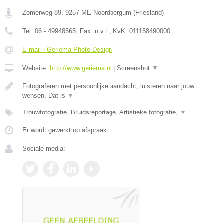
Zomerweg 89
,
9257 ME
Noordbergum
(
Friesland
)
Tel:
06 - 49948565
, Fax:
n.v.t.
, KvK:
011158490000
E-mail › Geriema Photo Design
Website:
http://www.geriema.nl
|
Screenshot
▼
Fotograferen met persoonlijke aandacht, luisteren naar jouw
wensen. Dat is
▼
Trouwfotografie, Bruidsreportage, Artistieke fotografie,
▼
Er wordt gewerkt op afspraak.
Sociale media: