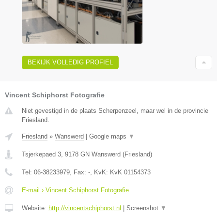
BEKIJK VOLLEDIG PROFIEL
Vincent Schiphorst Fotografie
Niet gevestigd in de plaats Scherpenzeel, maar wel in de provincie
Friesland.
Friesland
»
Wanswerd
|
Google maps
▼
Tsjerkepaed 3
,
9178 GN
Wanswerd
(
Friesland
)
Tel:
06-38233979
, Fax:
-
, KvK:
KvK 01154373
E-mail › Vincent Schiphorst Fotografie
Website:
http://vincentschiphorst.nl
|
Screenshot
▼