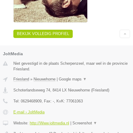
BEKIJK VOLLEDIG PROFIEL
JoltMedia
Niet gevestigd in de plaats Scherpenzeel, maar wel in de provincie
Friesland.
Friesland
»
Nieuwehorne
|
Google maps
▼
Schoterlandseweg 74
,
8414 LX
Nieuwehorne
(
Friesland
)
Tel:
0629468909
, Fax:
-
, KvK:
77061063
E-mail › JoltMedia
Website:
http://Www.joltmedia.nl
|
Screenshot
▼