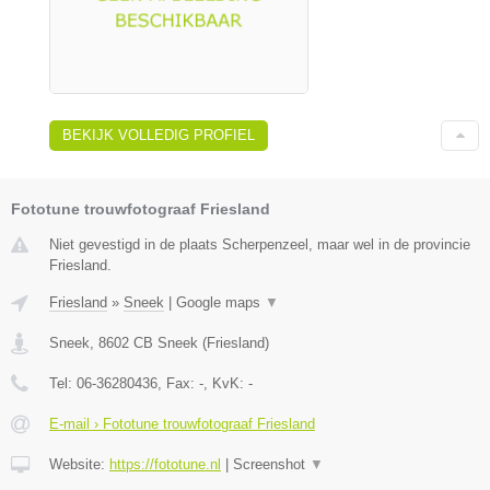
BEKIJK VOLLEDIG PROFIEL
Fototune trouwfotograaf Friesland
Niet gevestigd in de plaats Scherpenzeel, maar wel in de provincie
Friesland.
Friesland
»
Sneek
|
Google maps
▼
Sneek
,
8602 CB
Sneek
(
Friesland
)
Tel:
06-36280436
, Fax:
-
, KvK:
-
E-mail › Fototune trouwfotograaf Friesland
Website:
https://fototune.nl
|
Screenshot
▼