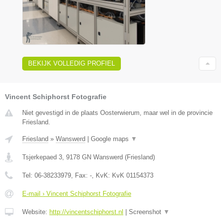
BEKIJK VOLLEDIG PROFIEL
Vincent Schiphorst Fotografie
Niet gevestigd in de plaats Oosterwierum, maar wel in de provincie
Friesland.
Friesland
»
Wanswerd
|
Google maps
▼
Tsjerkepaed 3
,
9178 GN
Wanswerd
(
Friesland
)
Tel:
06-38233979
, Fax:
-
, KvK:
KvK 01154373
E-mail › Vincent Schiphorst Fotografie
Website:
http://vincentschiphorst.nl
|
Screenshot
▼