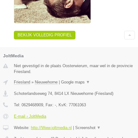
BEKIJK VOLLEDIG PROFIEL
JoltMedia
Niet gevestigd in de plaats Oosterwierum, maar wel in de provincie
Friesland.
Friesland
»
Nieuwehorne
|
Google maps
▼
Schoterlandseweg 74
,
8414 LX
Nieuwehorne
(
Friesland
)
Tel:
0629468909
, Fax:
-
, KvK:
77061063
E-mail › JoltMedia
Website:
http://Www.joltmedia.nl
|
Screenshot
▼