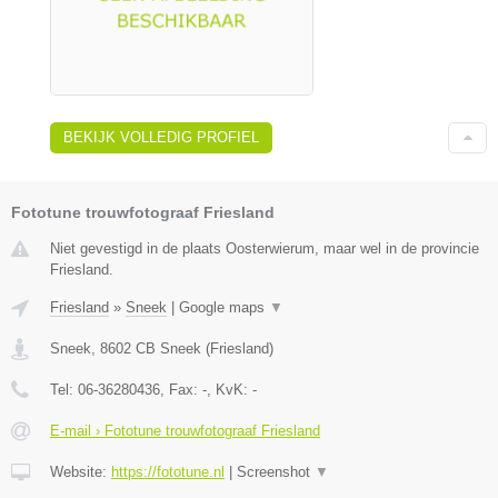
BEKIJK VOLLEDIG PROFIEL
Fototune trouwfotograaf Friesland
Niet gevestigd in de plaats Oosterwierum, maar wel in de provincie
Friesland.
Friesland
»
Sneek
|
Google maps
▼
Sneek
,
8602 CB
Sneek
(
Friesland
)
Tel:
06-36280436
, Fax:
-
, KvK:
-
E-mail › Fototune trouwfotograaf Friesland
Website:
https://fototune.nl
|
Screenshot
▼