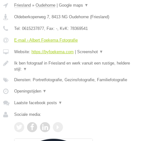
Friesland
»
Oudehorne
|
Google maps
▼
Oldeberkoperweg 7
,
8413 NG
Oudehorne
(
Friesland
)
Tel:
0615237877
, Fax:
-
, KvK:
78369541
E-mail › Albert Foekema Fotografie
Website:
https://byfoekema.com
|
Screenshot
▼
Ik ben fotograaf in Friesland en werk vanuit een rustige, heldere
stijl:
▼
Diensten: Portretfotografie, Gezinsfotografie, Familiefotografie
Openingstijden
▼
Laatste facebook posts
▼
Sociale media: