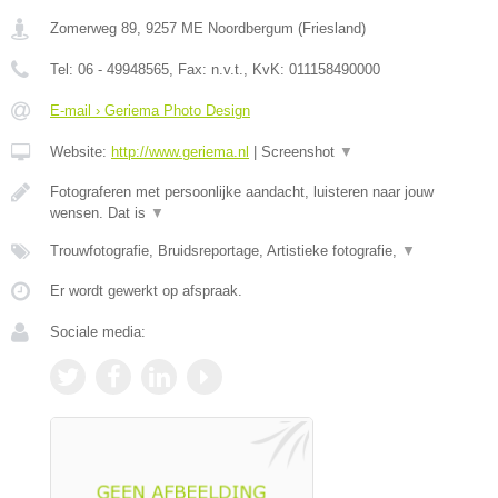
Zomerweg 89
,
9257 ME
Noordbergum
(
Friesland
)
Tel:
06 - 49948565
, Fax:
n.v.t.
, KvK:
011158490000
E-mail › Geriema Photo Design
Website:
http://www.geriema.nl
|
Screenshot
▼
Fotograferen met persoonlijke aandacht, luisteren naar jouw
wensen. Dat is
▼
Trouwfotografie, Bruidsreportage, Artistieke fotografie,
▼
Er wordt gewerkt op afspraak.
Sociale media: