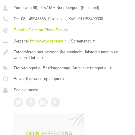
Zomerweg 89
,
9257 ME
Noordbergum
(
Friesland
)
Tel:
06 - 49948565
, Fax:
n.v.t.
, KvK:
011158490000
E-mail › Geriema Photo Design
Website:
http://www.geriema.nl
|
Screenshot
▼
Fotograferen met persoonlijke aandacht, luisteren naar jouw
wensen. Dat is
▼
Trouwfotografie, Bruidsreportage, Artistieke fotografie,
▼
Er wordt gewerkt op afspraak.
Sociale media: