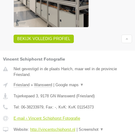
BEKIJK VOLLEDIG PROFIEL
Vincent Schiphorst Fotografie
Niet gevestigd in de plaats Harich, maar wel in de provincie
Friesland.
Friesland
»
Wanswerd
|
Google maps
▼
Tsjerkepaed 3
,
9178 GN
Wanswerd
(
Friesland
)
Tel:
06-38233979
, Fax:
-
, KvK:
KvK 01154373
E-mail › Vincent Schiphorst Fotografie
Website:
http://vincentschiphorst.nl
|
Screenshot
▼