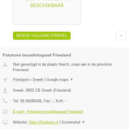
BEKIJK VOLLEDIG PROFIEL
Fototune trouwfotograaf Friesland
Niet gevestigd in de plaats Harich, maar wel in de provincie
Friesland.
Friesland
»
Sneek
|
Google maps
▼
Sneek
,
8602 CB
Sneek
(
Friesland
)
Tel:
06-36280436
, Fax:
-
, KvK:
-
E-mail › Fototune trouwfotograaf Friesland
Website:
https://fototune.nl
|
Screenshot
▼