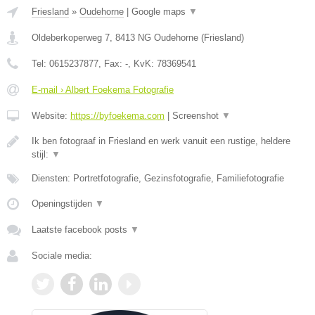
Friesland
»
Oudehorne
|
Google maps
▼
Oldeberkoperweg 7
,
8413 NG
Oudehorne
(
Friesland
)
Tel:
0615237877
, Fax:
-
, KvK:
78369541
E-mail › Albert Foekema Fotografie
Website:
https://byfoekema.com
|
Screenshot
▼
Ik ben fotograaf in Friesland en werk vanuit een rustige, heldere
stijl:
▼
Diensten: Portretfotografie, Gezinsfotografie, Familiefotografie
Openingstijden
▼
Laatste facebook posts
▼
Sociale media: