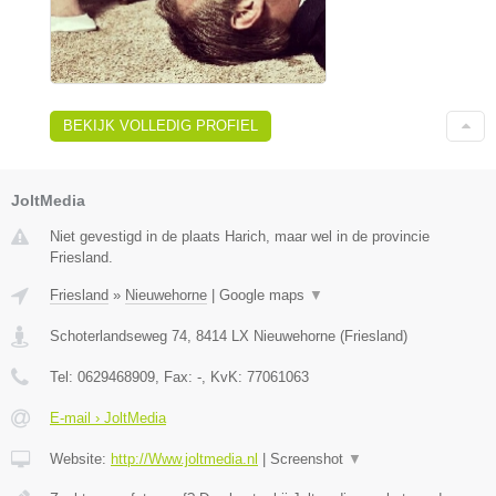
BEKIJK VOLLEDIG PROFIEL
JoltMedia
Niet gevestigd in de plaats Harich, maar wel in de provincie
Friesland.
Friesland
»
Nieuwehorne
|
Google maps
▼
Schoterlandseweg 74
,
8414 LX
Nieuwehorne
(
Friesland
)
Tel:
0629468909
, Fax:
-
, KvK:
77061063
E-mail › JoltMedia
Website:
http://Www.joltmedia.nl
|
Screenshot
▼