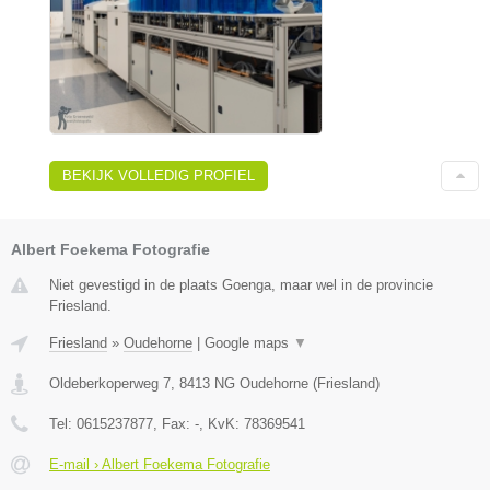
BEKIJK VOLLEDIG PROFIEL
Albert Foekema Fotografie
Niet gevestigd in de plaats Goenga, maar wel in de provincie
Friesland.
Friesland
»
Oudehorne
|
Google maps
▼
Oldeberkoperweg 7
,
8413 NG
Oudehorne
(
Friesland
)
Tel:
0615237877
, Fax:
-
, KvK:
78369541
E-mail › Albert Foekema Fotografie