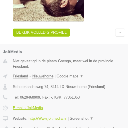
BEKIJK VOLLEDIG PROFIEL
JoltMedia
Niet gevestigd in de plaats Goenga, maar wel in de provincie
Friesland.
Friesland
»
Nieuwehorne
|
Google maps
▼
Schoterlandseweg 74
,
8414 LX
Nieuwehorne
(
Friesland
)
Tel:
0629468909
, Fax:
-
, KvK:
77061063
E-mail › JoltMedia
Website:
http://Www.joltmedia.nl
|
Screenshot
▼