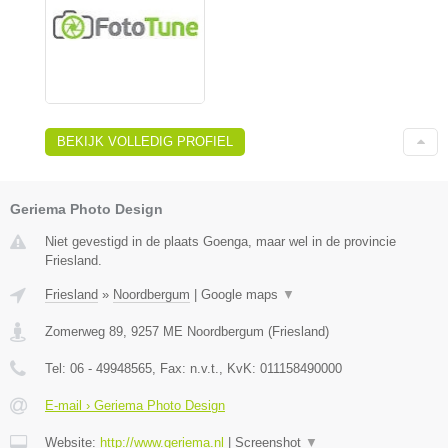
BEKIJK VOLLEDIG PROFIEL
Geriema Photo Design
Niet gevestigd in de plaats Goenga, maar wel in de provincie
Friesland.
Friesland
»
Noordbergum
|
Google maps
▼
Zomerweg 89
,
9257 ME
Noordbergum
(
Friesland
)
Tel:
06 - 49948565
, Fax:
n.v.t.
, KvK:
011158490000
E-mail › Geriema Photo Design
Website:
http://www.geriema.nl
|
Screenshot
▼