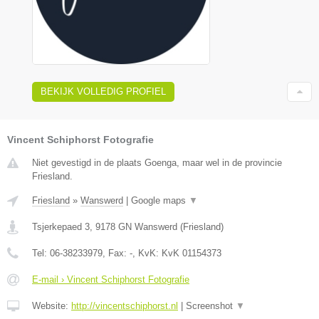
BEKIJK VOLLEDIG PROFIEL
Vincent Schiphorst Fotografie
Niet gevestigd in de plaats Goenga, maar wel in de provincie
Friesland.
Friesland
»
Wanswerd
|
Google maps
▼
Tsjerkepaed 3
,
9178 GN
Wanswerd
(
Friesland
)
Tel:
06-38233979
, Fax:
-
, KvK:
KvK 01154373
E-mail › Vincent Schiphorst Fotografie
Website:
http://vincentschiphorst.nl
|
Screenshot
▼