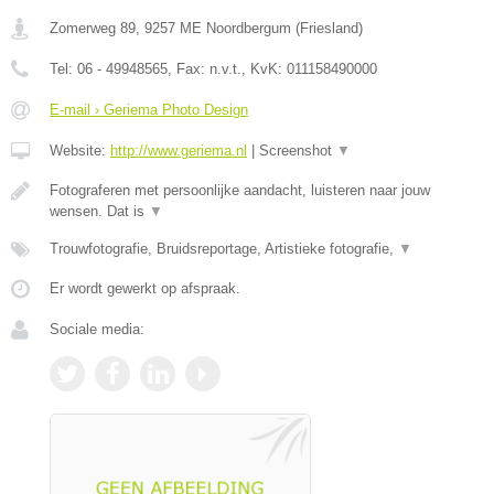
Zomerweg 89
,
9257 ME
Noordbergum
(
Friesland
)
Tel:
06 - 49948565
, Fax:
n.v.t.
, KvK:
011158490000
E-mail › Geriema Photo Design
Website:
http://www.geriema.nl
|
Screenshot
▼
Fotograferen met persoonlijke aandacht, luisteren naar jouw
wensen. Dat is
▼
Trouwfotografie, Bruidsreportage, Artistieke fotografie,
▼
Er wordt gewerkt op afspraak.
Sociale media: