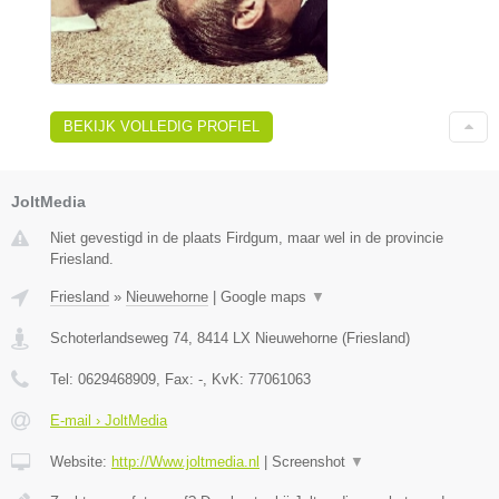
BEKIJK VOLLEDIG PROFIEL
JoltMedia
Niet gevestigd in de plaats Firdgum, maar wel in de provincie
Friesland.
Friesland
»
Nieuwehorne
|
Google maps
▼
Schoterlandseweg 74
,
8414 LX
Nieuwehorne
(
Friesland
)
Tel:
0629468909
, Fax:
-
, KvK:
77061063
E-mail › JoltMedia
Website:
http://Www.joltmedia.nl
|
Screenshot
▼