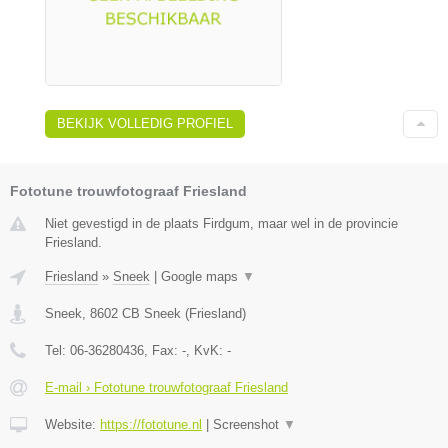
BEKIJK VOLLEDIG PROFIEL
Fototune trouwfotograaf Friesland
Niet gevestigd in de plaats Firdgum, maar wel in de provincie
Friesland.
Friesland
»
Sneek
|
Google maps
▼
Sneek
,
8602 CB
Sneek
(
Friesland
)
Tel:
06-36280436
, Fax:
-
, KvK:
-
E-mail › Fototune trouwfotograaf Friesland
Website:
https://fototune.nl
|
Screenshot
▼