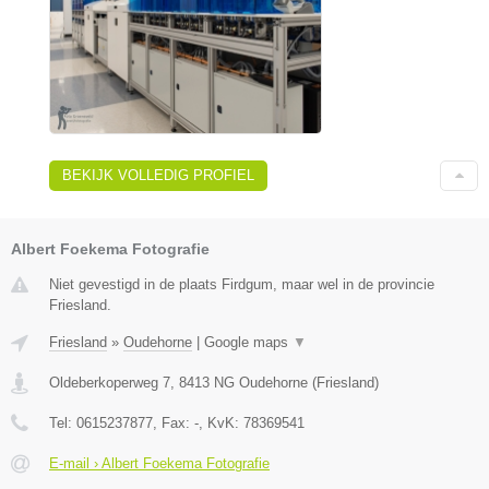
BEKIJK VOLLEDIG PROFIEL
Albert Foekema Fotografie
Niet gevestigd in de plaats Firdgum, maar wel in de provincie
Friesland.
Friesland
»
Oudehorne
|
Google maps
▼
Oldeberkoperweg 7
,
8413 NG
Oudehorne
(
Friesland
)
Tel:
0615237877
, Fax:
-
, KvK:
78369541
E-mail › Albert Foekema Fotografie