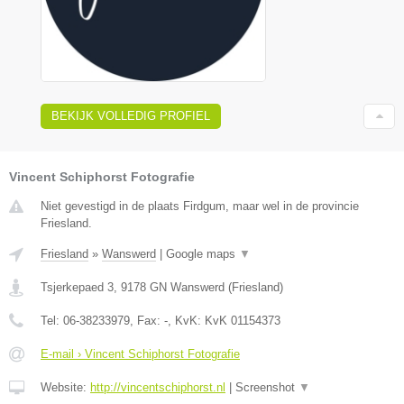
BEKIJK VOLLEDIG PROFIEL
Vincent Schiphorst Fotografie
Niet gevestigd in de plaats Firdgum, maar wel in de provincie
Friesland.
Friesland
»
Wanswerd
|
Google maps
▼
Tsjerkepaed 3
,
9178 GN
Wanswerd
(
Friesland
)
Tel:
06-38233979
, Fax:
-
, KvK:
KvK 01154373
E-mail › Vincent Schiphorst Fotografie
Website:
http://vincentschiphorst.nl
|
Screenshot
▼