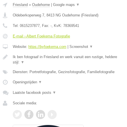
Friesland
»
Oudehorne
|
Google maps
▼
Oldeberkoperweg 7
,
8413 NG
Oudehorne
(
Friesland
)
Tel:
0615237877
, Fax:
-
, KvK:
78369541
E-mail › Albert Foekema Fotografie
Website:
https://byfoekema.com
|
Screenshot
▼
Ik ben fotograaf in Friesland en werk vanuit een rustige, heldere
stijl:
▼
Diensten: Portretfotografie, Gezinsfotografie, Familiefotografie
Openingstijden
▼
Laatste facebook posts
▼
Sociale media: