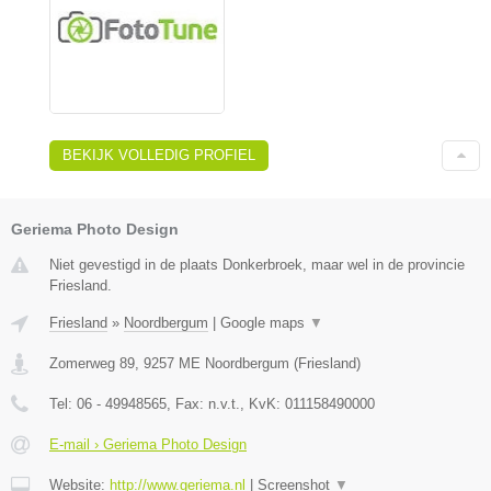
BEKIJK VOLLEDIG PROFIEL
Geriema Photo Design
Niet gevestigd in de plaats Donkerbroek, maar wel in de provincie
Friesland.
Friesland
»
Noordbergum
|
Google maps
▼
Zomerweg 89
,
9257 ME
Noordbergum
(
Friesland
)
Tel:
06 - 49948565
, Fax:
n.v.t.
, KvK:
011158490000
E-mail › Geriema Photo Design
Website:
http://www.geriema.nl
|
Screenshot
▼