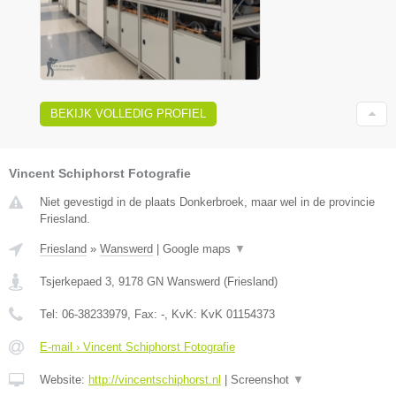
BEKIJK VOLLEDIG PROFIEL
Vincent Schiphorst Fotografie
Niet gevestigd in de plaats Donkerbroek, maar wel in de provincie
Friesland.
Friesland
»
Wanswerd
|
Google maps
▼
Tsjerkepaed 3
,
9178 GN
Wanswerd
(
Friesland
)
Tel:
06-38233979
, Fax:
-
, KvK:
KvK 01154373
E-mail › Vincent Schiphorst Fotografie
Website:
http://vincentschiphorst.nl
|
Screenshot
▼