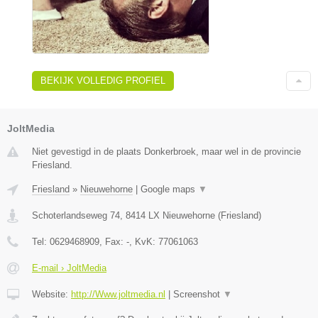
BEKIJK VOLLEDIG PROFIEL
JoltMedia
Niet gevestigd in de plaats Donkerbroek, maar wel in de provincie
Friesland.
Friesland
»
Nieuwehorne
|
Google maps
▼
Schoterlandseweg 74
,
8414 LX
Nieuwehorne
(
Friesland
)
Tel:
0629468909
, Fax:
-
, KvK:
77061063
E-mail › JoltMedia
Website:
http://Www.joltmedia.nl
|
Screenshot
▼