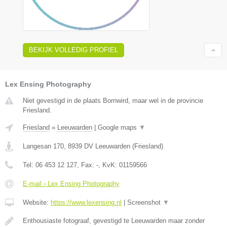
BEKIJK VOLLEDIG PROFIEL
Lex Ensing Photography
Niet gevestigd in de plaats Bornwird, maar wel in de provincie
Friesland.
Friesland
»
Leeuwarden
|
Google maps
▼
Langesan 170
,
8939 DV
Leeuwarden
(
Friesland
)
Tel:
06 453 12 127
, Fax:
-
, KvK:
01159566
E-mail › Lex Ensing Photography
Website:
https://www.lexensing.nl
|
Screenshot
▼
Enthousiaste fotograaf, gevestigd te Leeuwarden maar zonder