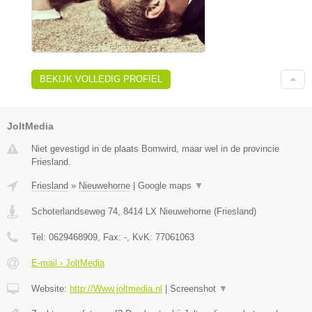
BEKIJK VOLLEDIG PROFIEL
JoltMedia
Niet gevestigd in de plaats Bornwird, maar wel in de provincie
Friesland.
Friesland
»
Nieuwehorne
|
Google maps
▼
Schoterlandseweg 74
,
8414 LX
Nieuwehorne
(
Friesland
)
Tel:
0629468909
, Fax:
-
, KvK:
77061063
E-mail › JoltMedia
Website:
http://Www.joltmedia.nl
|
Screenshot
▼