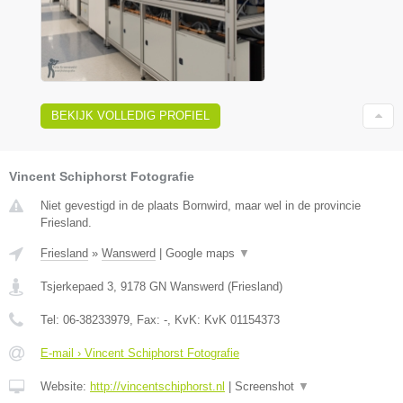
BEKIJK VOLLEDIG PROFIEL
Vincent Schiphorst Fotografie
Niet gevestigd in de plaats Bornwird, maar wel in de provincie
Friesland.
Friesland
»
Wanswerd
|
Google maps
▼
Tsjerkepaed 3
,
9178 GN
Wanswerd
(
Friesland
)
Tel:
06-38233979
, Fax:
-
, KvK:
KvK 01154373
E-mail › Vincent Schiphorst Fotografie
Website:
http://vincentschiphorst.nl
|
Screenshot
▼