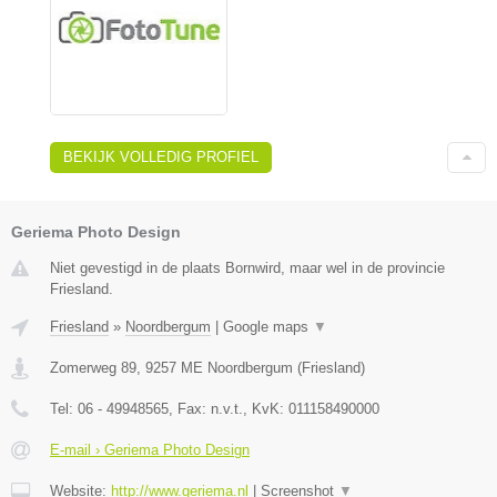
BEKIJK VOLLEDIG PROFIEL
Geriema Photo Design
Niet gevestigd in de plaats Bornwird, maar wel in de provincie
Friesland.
Friesland
»
Noordbergum
|
Google maps
▼
Zomerweg 89
,
9257 ME
Noordbergum
(
Friesland
)
Tel:
06 - 49948565
, Fax:
n.v.t.
, KvK:
011158490000
E-mail › Geriema Photo Design
Website:
http://www.geriema.nl
|
Screenshot
▼