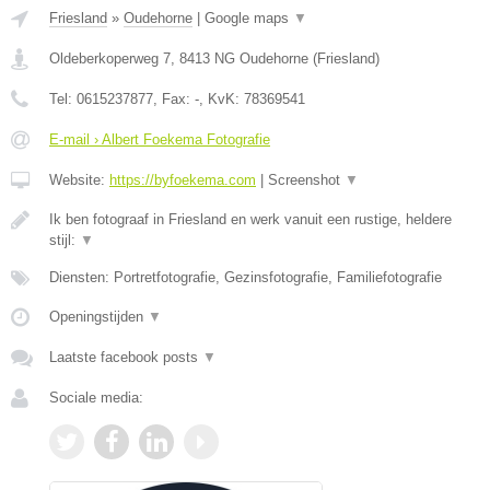
Friesland
»
Oudehorne
|
Google maps
▼
Oldeberkoperweg 7
,
8413 NG
Oudehorne
(
Friesland
)
Tel:
0615237877
, Fax:
-
, KvK:
78369541
E-mail › Albert Foekema Fotografie
Website:
https://byfoekema.com
|
Screenshot
▼
Ik ben fotograaf in Friesland en werk vanuit een rustige, heldere
stijl:
▼
Diensten: Portretfotografie, Gezinsfotografie, Familiefotografie
Openingstijden
▼
Laatste facebook posts
▼
Sociale media: