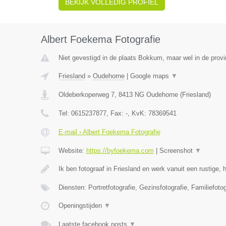
BEKIJK VOLLEDIG PROFIEL
Albert Foekema Fotografie
Niet gevestigd in de plaats Bokkum, maar wel in de provi
Friesland
»
Oudehorne
|
Google maps
▼
Oldeberkoperweg 7
,
8413 NG
Oudehorne
(
Friesland
)
Tel:
0615237877
, Fax:
-
, KvK:
78369541
E-mail › Albert Foekema Fotografie
Website:
https://byfoekema.com
|
Screenshot
▼
Ik ben fotograaf in Friesland en werk vanuit een rustige, h
Diensten: Portretfotografie, Gezinsfotografie, Familiefotog
Openingstijden
▼
Laatste facebook posts
▼