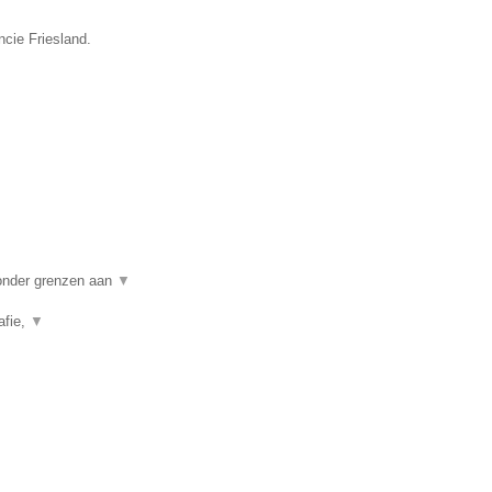
ncie Friesland.
zonder grenzen aan
▼
afie,
▼