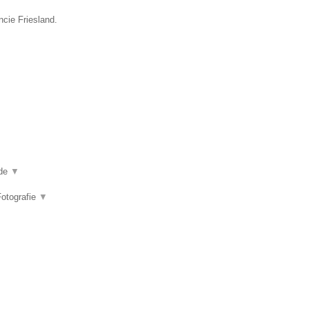
ncie Friesland.
 de
▼
Fotografie
▼