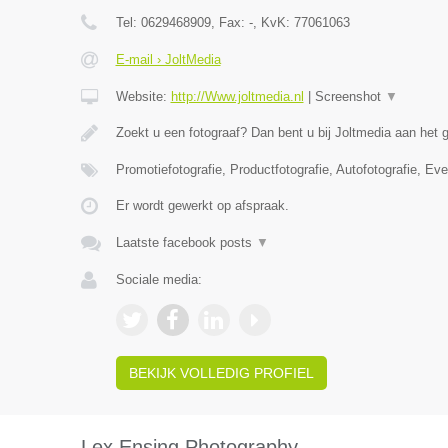
Tel:
0629468909
, Fax:
-
, KvK:
77061063
E-mail › JoltMedia
Website:
http://Www.joltmedia.nl
|
Screenshot
▼
Zoekt u een fotograaf? Dan bent u bij Joltmedia aan het
Promotiefotografie, Productfotografie, Autofotografie, Ev
Er wordt gewerkt op afspraak.
Laatste facebook posts
▼
Sociale media:
BEKIJK VOLLEDIG PROFIEL
Lex Ensing Photography