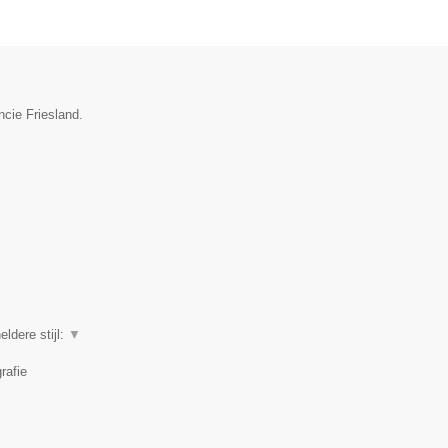
ncie Friesland.
eldere stijl:
▼
rafie