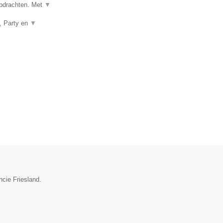
 opdrachten. Met
▼
k, Party en
▼
ncie Friesland.