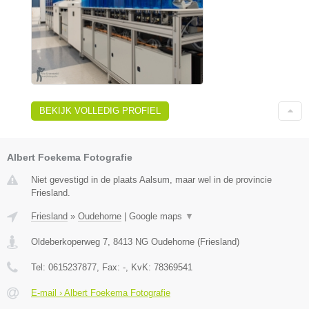
BEKIJK VOLLEDIG PROFIEL
Albert Foekema Fotografie
Niet gevestigd in de plaats Aalsum, maar wel in de provincie
Friesland.
Friesland
»
Oudehorne
|
Google maps
▼
Oldeberkoperweg 7
,
8413 NG
Oudehorne
(
Friesland
)
Tel:
0615237877
, Fax:
-
, KvK:
78369541
E-mail › Albert Foekema Fotografie