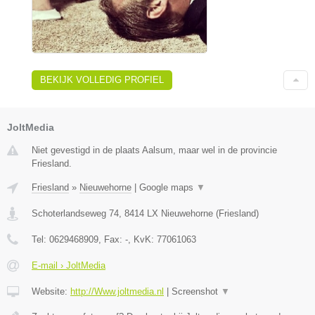
BEKIJK VOLLEDIG PROFIEL
JoltMedia
Niet gevestigd in de plaats Aalsum, maar wel in de provincie
Friesland.
Friesland
»
Nieuwehorne
|
Google maps
▼
Schoterlandseweg 74
,
8414 LX
Nieuwehorne
(
Friesland
)
Tel:
0629468909
, Fax:
-
, KvK:
77061063
E-mail › JoltMedia
Website:
http://Www.joltmedia.nl
|
Screenshot
▼