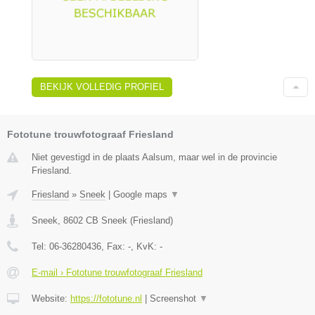
BEKIJK VOLLEDIG PROFIEL
Fototune trouwfotograaf Friesland
Niet gevestigd in de plaats Aalsum, maar wel in de provincie
Friesland.
Friesland
»
Sneek
|
Google maps
▼
Sneek
,
8602 CB
Sneek
(
Friesland
)
Tel:
06-36280436
, Fax:
-
, KvK:
-
E-mail › Fototune trouwfotograaf Friesland
Website:
https://fototune.nl
|
Screenshot
▼