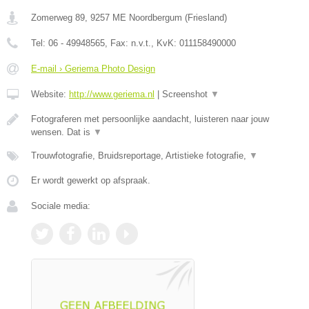
Zomerweg 89
,
9257 ME
Noordbergum
(
Friesland
)
Tel:
06 - 49948565
, Fax:
n.v.t.
, KvK:
011158490000
E-mail › Geriema Photo Design
Website:
http://www.geriema.nl
|
Screenshot
▼
Fotograferen met persoonlijke aandacht, luisteren naar jouw
wensen. Dat is
▼
Trouwfotografie, Bruidsreportage, Artistieke fotografie,
▼
Er wordt gewerkt op afspraak.
Sociale media: