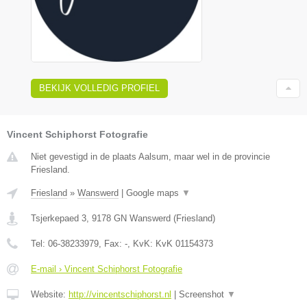
BEKIJK VOLLEDIG PROFIEL
Vincent Schiphorst Fotografie
Niet gevestigd in de plaats Aalsum, maar wel in de provincie
Friesland.
Friesland
»
Wanswerd
|
Google maps
▼
Tsjerkepaed 3
,
9178 GN
Wanswerd
(
Friesland
)
Tel:
06-38233979
, Fax:
-
, KvK:
KvK 01154373
E-mail › Vincent Schiphorst Fotografie
Website:
http://vincentschiphorst.nl
|
Screenshot
▼