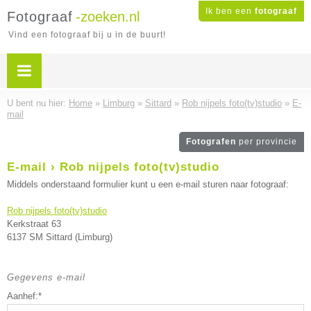
Ik ben een
fotograaf
Fotograaf
-zoeken.nl
Vind een fotograaf bij u in de buurt!
U bent nu hier:
Home
»
Limburg
»
Sittard
»
Rob nijpels foto(tv)studio
»
E-
mail
Fotografen
per provincie
E-mail › Rob nijpels foto(tv)studio
Middels onderstaand formulier kunt u een e-mail sturen naar fotograaf:
Rob nijpels foto(tv)studio
Kerkstraat 63
6137 SM Sittard (Limburg)
Gegevens e-mail
Aanhef:*