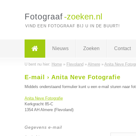
Fotograaf
-zoeken.nl
VIND EEN FOTOGRAAF BIJ U IN DE BUURT!
Nieuws
Zoeken
Contact
U bent nu hier:
Home
»
Flevoland
»
Almere
»
Anita Neve Fotogr
E-mail › Anita Neve Fotografie
Middels onderstaand formulier kunt u een e-mail sturen naar fot
Anita Neve Fotografie
Kerkgracht 85-C
1354 AH Almere (Flevoland)
Gegevens e-mail