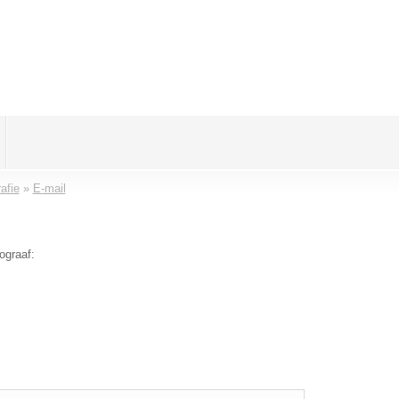
afie
»
E-mail
ograaf: